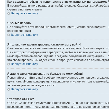
Как сделать, чтобы я не появлялся в списке активных пользователе
В настройках личного раздела вы найдёте опцию
Скрывать моё пребыв
скрытым пользователем.
Вернуться к началу
Я забыл пароль!
Не паникуйте! Хотя пароль нельзя восстановить, можно легко получить
на конференцию.
Вернуться к началу
Я только что зарегистрировался, но не могу войти!
Сначала проверьте свои имя пользователя и пароль. Если они верны, т
На некоторых конференциях требуется, чтобы все новые учётные запис
было прислано email-сообщение, следуйте полученным инструкциям. Есл
что ввели правильный адрес email, попробуйте связаться с администра
Вернуться к началу
Я давно зарегистрирован, но больше не могу войти!
Попытайтесь найти email-сообщение, присланное вам при регистрации, 
причинам. Многие конференции периодически удаляют пользователей, 
активнее участвовать в дискуссиях.
Вернуться к началу
Что такое COPPA?
COPPA (Child Online Privacy and Protection Act), или Акт о защите час
несовершеннолетних младше 13 лет, иметь на это письменное согласи