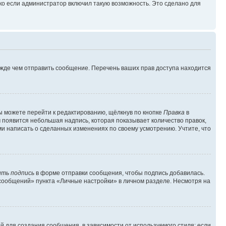
ко если администратор включил такую возможность. Это сделано для
ежде чем отправить сообщение. Перечень ваших прав доступа находится
ы можете перейти к редактированию, щёлкнув по кнопке
Правка
в
м появится небольшая надпись, которая показывает количество правок,
ми написать о сделанных изменениях по своему усмотрению. Учтите, что
ть подпись
в форме отправки сообщения, чтобы подпись добавилась.
сообщений» пункта «Личные настройки» в личном разделе. Несмотря на
 для создания сообщения, в зависимости от используемого стиля; если