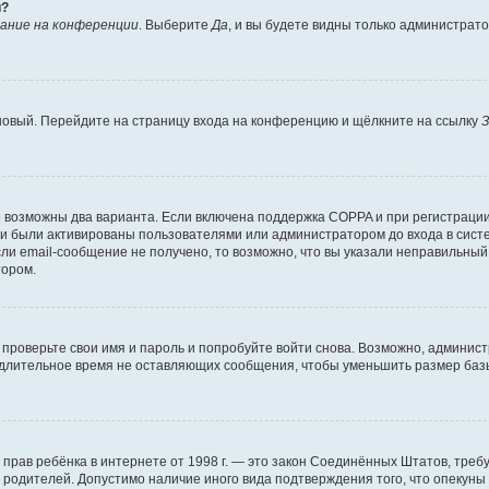
й?
ание на конференции
. Выберите
Да
, и вы будете видны только администрат
 новый. Перейдите на страницу входа на конференцию и щёлкните на ссылку
З
о возможны два варианта. Если включена поддержка COPPA и при регистрации 
и были активированы пользователями или администратором до входа в систе
и email-сообщение не получено, то возможно, что вы указали неправильный 
тором.
проверьте свои имя и пароль и попробуйте войти снова. Возможно, админист
длительное время не оставляющих сообщения, чтобы уменьшить размер базы
тных прав ребёнка в интернете от 1998 г. — это закон Соединённых Штатов, т
е родителей. Допустимо наличие иного вида подтверждения того, что опек