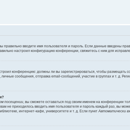
вы правильно вводите имя пользователя и пароль. Если данные введены прав
равильно настроил конфигурацию конференции, свяжитесь с ним для исправле
 настроил конференцию: должны ли вы зарегистрироваться, чтобы размещать 
чные сообщения, отправка email-сообщений, участие в группах и т. д. Регис
я?
ом посещении
, вы сможете оставаться под своим именем на конференции тол
ы вам не приходилось вводить имя пользователя и пароль каждый раз, вы мож
блиотеке, интернет-кафе, университете и т. д. Если пункт
Автоматически вх