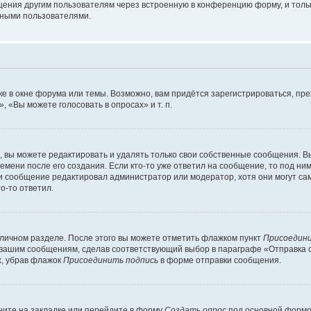
щения другим пользователям через встроенную в конференцию форму, и толь
мными пользователями.
е в окне форума или темы. Возможно, вам придётся зарегистрироваться, пр
 «Вы можете голосовать в опросах» и т. п.
вы можете редактировать и удалять только свои собственные сообщения. В
емени после его создания. Если кто-то уже ответил на сообщение, то под ни
сли сообщение редактировал администратор или модератор, хотя они могут са
о-то ответил.
 личном разделе. После этого вы можете отметить флажком пункт
Присоедини
 вашим сообщениям, сделав соответствующий выбор в параграфе «Отправка 
х, убрав флажок
Присоединить подпись
в форме отправки сообщения.
ите на закладке или перейдите в форму
Создать опрос
под основной формой