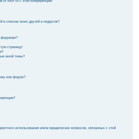
l от кого-то с этой конференции!
й в списках моих друзей и недругов?
и форумам?
стую страницу!
и?
ные мной темы?
тему или форум?
ференции?
рректного использования и/или юридических вопросов, связанных с этой