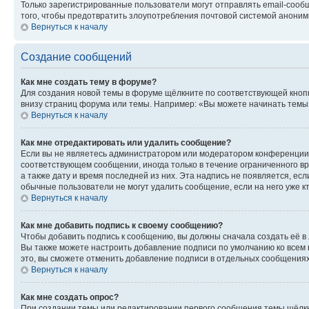
Только зарегистрированные пользователи могут отправлять email-сооб
того, чтобы предотвратить злоупотребления почтовой системой анони
Вернуться к началу
Создание сообщений
Как мне создать тему в форуме?
Для создания новой темы в форуме щёлкните по соответствующей кнопк
внизу страниц форума или темы. Например: «Вы можете начинать темы»,
Вернуться к началу
Как мне отредактировать или удалить сообщение?
Если вы не являетесь администратором или модератором конференции, 
соответствующем сообщении, иногда только в течение ограниченного вр
а также дату и время последней из них. Эта надпись не появляется, е
обычные пользователи не могут удалить сообщение, если на него уже кт
Вернуться к началу
Как мне добавить подпись к своему сообщению?
Чтобы добавить подпись к сообщению, вы должны сначала создать её в
Вы также можете настроить добавление подписи по умолчанию ко всем
это, вы сможете отменить добавление подписи в отдельных сообщения
Вернуться к началу
Как мне создать опрос?
При создании темы или редактировании первого сообщения темы щёлкн