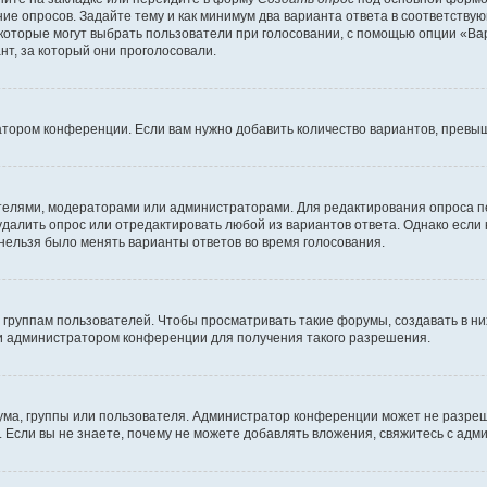
ние опросов. Задайте тему и как минимум два варианта ответа в соответству
 которые могут выбрать пользователи при голосовании, с помощью опции «Вар
т, за который они проголосовали.
атором конференции. Если вам нужно добавить количество вариантов, превы
дателями, модераторами или администраторами. Для редактирования опроса п
 удалить опрос или отредактировать любой из вариантов ответа. Однако если
 нельзя было менять варианты ответов во время голосования.
руппам пользователей. Чтобы просматривать такие форумы, создавать в них
и администратором конференции для получения такого разрешения.
ма, группы или пользователя. Администратор конференции может не разре
 Если вы не знаете, почему не можете добавлять вложения, свяжитесь с ад