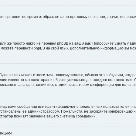
него времени, но время отображается по-прежнему неверное, значит, неправ
или же просто никто не перевёл phpBB на ваш язык. Попробуйте узнать у ад
ами можете перевести phpBB на свой язык. Дополнительную информацию вы мо
дно из них может относиться к вашему званию, обычно это звёздочки, квадр
ние известно как «аватара» и обычно уникально для каждого пользователя. О
использовать аватары, свяжитесь с администратором конференции для выясне
нных вами сообщений или идентифицируют определённых пользователей: на
установлены её администратором. Пожалуйста, не засоряйте конференцию н
тратор понизят значение вашего счётчика сообщений.
ренцию!