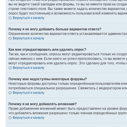
вы не видите такой закладки или формы, то вы не имеете прав на созда
строке текстового поля. Вы также можете задать количество вариантов,
опрос будет постоянным) и возможность пользователей изменять вариан
Вернуться к началу
Почему я не могу добавить больше вариантов ответа?
Ограничение количества вариантов ответа устанавливается администр
Вернуться к началу
Как мне отредактировать или удалить опрос?
Так же, как и сообщения, опросы могут редактироваться только их соз
связан именно с ним. Если никто не успел проголосовать, то вы можете
могут отредактировать или удалить опрос. Это сделано для того, чтобы
Вернуться к началу
Почему мне недоступны некоторые форумы?
Некоторые форумы доступны только определённым пользователям или г
потребоваться специальное разрешение. Свяжитесь с модератором ил
Вернуться к началу
Почему я не могу добавлять вложения?
Право добавления вложений может быть предоставлено на уровне фору
что добавлять вложения разрешено только членам определённых групп.
Вернуться к началу