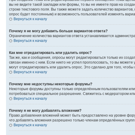
вы не видите такой закладки или формы, то вы не имеете прав на созда
строке текстового поля. Вы также можете задать количество вариантов,
опрос будет постоянным) и возможность пользователей изменять вариан
Вернуться к началу
Почему я не могу добавить больше вариантов ответа?
Ограничение количества вариантов ответа устанавливается администр
Вернуться к началу
Как мне отредактировать или удалить опрос?
Так же, как и сообщения, опросы могут редактироваться только их соз
связан именно с ним. Если никто не успел проголосовать, то вы можете
могут отредактировать или удалить опрос. Это сделано для того, чтобы
Вернуться к началу
Почему мне недоступны некоторые форумы?
Некоторые форумы доступны только определённым пользователям или г
потребоваться специальное разрешение. Свяжитесь с модератором ил
Вернуться к началу
Почему я не могу добавлять вложения?
Право добавления вложений может быть предоставлено на уровне фору
что добавлять вложения разрешено только членам определённых групп.
Вернуться к началу