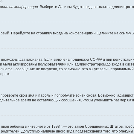
й?
ание на конференции
. Выберите
Да
, и вы будете видны только администрат
 новый. Перейдите на страницу входа на конференцию и щёлкните на ссылку
З
о возможны два варианта. Если включена поддержка COPPA и при регистрации 
и были активированы пользователями или администратором до входа в систе
и email-сообщение не получено, то возможно, что вы указали неправильный 
тором.
проверьте свои имя и пароль и попробуйте войти снова. Возможно, админист
длительное время не оставляющих сообщения, чтобы уменьшить размер базы
тных прав ребёнка в интернете от 1998 г. — это закон Соединённых Штатов, т
е родителей. Допустимо наличие иного вида подтверждения того, что опек