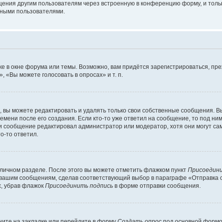
щения другим пользователям через встроенную в конференцию форму, и толь
мными пользователями.
е в окне форума или темы. Возможно, вам придётся зарегистрироваться, пр
 «Вы можете голосовать в опросах» и т. п.
вы можете редактировать и удалять только свои собственные сообщения. В
емени после его создания. Если кто-то уже ответил на сообщение, то под ни
сли сообщение редактировал администратор или модератор, хотя они могут са
о-то ответил.
 личном разделе. После этого вы можете отметить флажком пункт
Присоедини
 вашим сообщениям, сделав соответствующий выбор в параграфе «Отправка 
х, убрав флажок
Присоединить подпись
в форме отправки сообщения.
ите на закладке или перейдите в форму
Создать опрос
под основной формой