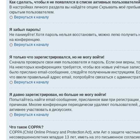
Как сделать, чтобы я не появлялся в списке активных пользователе
В настройках личного раздела вы найдёте опцию
Скрывать моё пребыв
скрытым пользователем.
Вернуться к началу
Я забыл пароль!
Не паникуйте! Хотя пароль нельзя восстановить, можно легко получить
на конференцию.
Вернуться к началу
Я только что зарегистрировался, но не могу войти!
Сначала проверьте свои имя пользователя и пароль. Если они верны, т
На некоторых конференциях требуется, чтобы все новые учётные запис
было прислано email-сообщение, следуйте полученным инструкциям. Есл
что ввели правильный адрес email, попробуйте связаться с администра
Вернуться к началу
Я давно зарегистрирован, но больше не могу войти!
Попытайтесь найти email-сообщение, присланное вам при регистрации, 
причинам. Многие конференции периодически удаляют пользователей, 
активнее участвовать в дискуссиях.
Вернуться к началу
Что такое COPPA?
COPPA (Child Online Privacy and Protection Act), или Акт о защите час
несовершеннолетних младше 13 лет, иметь на это письменное согласи