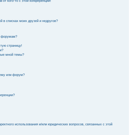
l от кого-то с этой конференции!
й в списках моих друзей и недругов?
и форумам?
стую страницу!
и?
ные мной темы?
тему или форум?
ференции?
рректного использования и/или юридических вопросов, связанных с этой