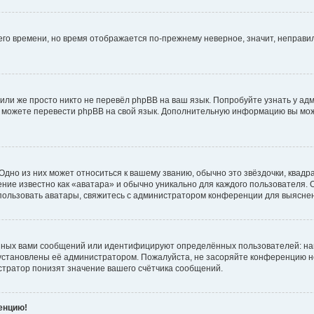
него времени, но время отображается по-прежнему неверное, значит, неправ
или же просто никто не перевёл phpBB на ваш язык. Попробуйте узнать у ад
ами можете перевести phpBB на свой язык. Дополнительную информацию вы мо
дно из них может относиться к вашему званию, обычно это звёздочки, квадр
ние известно как «аватара» и обычно уникально для каждого пользователя. О
использовать аватары, свяжитесь с администратором конференции для выясне
нных вами сообщений или идентифицируют определённых пользователей: на
установлены её администратором. Пожалуйста, не засоряйте конференцию н
тратор понизят значение вашего счётчика сообщений.
ренцию!