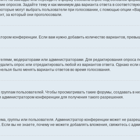
ние опросов. Задайте тему и как минимум два варианта ответа в соответству
 которые могут выбрать пользователи при голосовании, с помощью опции «Вар
т, за который они проголосовали.
атором конференции. Если вам нужно добавить количество вариантов, превы
дателями, модераторами или администраторами. Для редактирования опроса п
 удалить опрос или отредактировать любой из вариантов ответа. Однако если
 нельзя было менять варианты ответов во время голосования.
руппам пользователей. Чтобы просматривать такие форумы, создавать в них
и администратором конференции для получения такого разрешения.
ма, группы или пользователя. Администратор конференции может не разре
 Если вы не знаете, почему не можете добавлять вложения, свяжитесь с ад