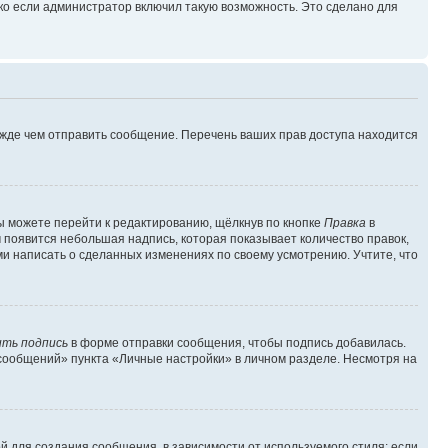
ко если администратор включил такую возможность. Это сделано для
ежде чем отправить сообщение. Перечень ваших прав доступа находится
ы можете перейти к редактированию, щёлкнув по кнопке
Правка
в
м появится небольшая надпись, которая показывает количество правок,
ми написать о сделанных изменениях по своему усмотрению. Учтите, что
ть подпись
в форме отправки сообщения, чтобы подпись добавилась.
сообщений» пункта «Личные настройки» в личном разделе. Несмотря на
 для создания сообщения, в зависимости от используемого стиля; если