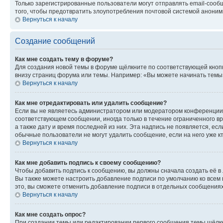
Только зарегистрированные пользователи могут отправлять email-сооб
того, чтобы предотвратить злоупотребления почтовой системой анони
Вернуться к началу
Создание сообщений
Как мне создать тему в форуме?
Для создания новой темы в форуме щёлкните по соответствующей кнопк
внизу страниц форума или темы. Например: «Вы можете начинать темы»,
Вернуться к началу
Как мне отредактировать или удалить сообщение?
Если вы не являетесь администратором или модератором конференции, 
соответствующем сообщении, иногда только в течение ограниченного вр
а также дату и время последней из них. Эта надпись не появляется, е
обычные пользователи не могут удалить сообщение, если на него уже кт
Вернуться к началу
Как мне добавить подпись к своему сообщению?
Чтобы добавить подпись к сообщению, вы должны сначала создать её в
Вы также можете настроить добавление подписи по умолчанию ко всем
это, вы сможете отменить добавление подписи в отдельных сообщения
Вернуться к началу
Как мне создать опрос?
При создании темы или редактировании первого сообщения темы щёлкн