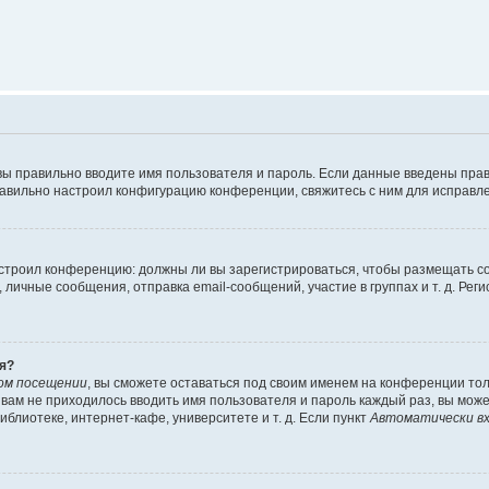
вы правильно вводите имя пользователя и пароль. Если данные введены прав
равильно настроил конфигурацию конференции, свяжитесь с ним для исправле
 настроил конференцию: должны ли вы зарегистрироваться, чтобы размещать 
чные сообщения, отправка email-сообщений, участие в группах и т. д. Регис
я?
ом посещении
, вы сможете оставаться под своим именем на конференции тол
ы вам не приходилось вводить имя пользователя и пароль каждый раз, вы мож
блиотеке, интернет-кафе, университете и т. д. Если пункт
Автоматически вх