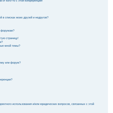
l от кого-то с этой конференции!
й в списках моих друзей и недругов?
и форумам?
стую страницу!
и?
ные мной темы?
тему или форум?
ференции?
рректного использования и/или юридических вопросов, связанных с этой