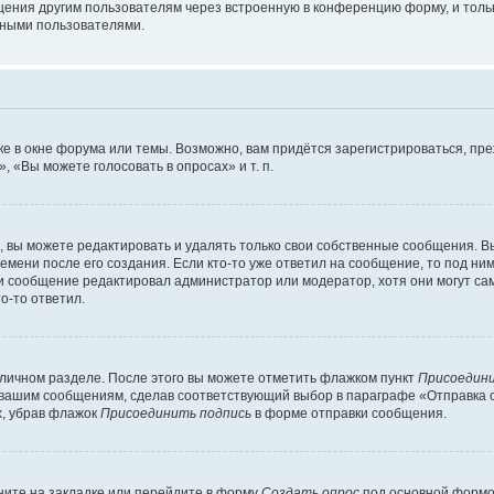
щения другим пользователям через встроенную в конференцию форму, и толь
мными пользователями.
е в окне форума или темы. Возможно, вам придётся зарегистрироваться, пр
 «Вы можете голосовать в опросах» и т. п.
вы можете редактировать и удалять только свои собственные сообщения. В
емени после его создания. Если кто-то уже ответил на сообщение, то под ни
сли сообщение редактировал администратор или модератор, хотя они могут са
о-то ответил.
 личном разделе. После этого вы можете отметить флажком пункт
Присоедини
 вашим сообщениям, сделав соответствующий выбор в параграфе «Отправка 
х, убрав флажок
Присоединить подпись
в форме отправки сообщения.
ите на закладке или перейдите в форму
Создать опрос
под основной формой