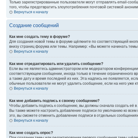
Только зарегистрированные пользователи могут отправлять email-сооб
того, чтобы предотвратить злоупотребления почтовой системой анони
Вернуться к началу
Создание сообщений
Как мне создать тему в форуме?
Для создания новой темы в форуме щёлкните по соответствующей кнопк
внизу страниц форума или темы. Например: «Вы можете начинать темы»,
Вернуться к началу
Как мне отредактировать или удалить сообщение?
Если вы не являетесь администратором или модератором конференции, 
соответствующем сообщении, иногда только в течение ограниченного вр
а также дату и время последней из них. Эта надпись не появляется, е
обычные пользователи не могут удалить сообщение, если на него уже кт
Вернуться к началу
Как мне добавить подпись к своему сообщению?
Чтобы добавить подпись к сообщению, вы должны сначала создать её в
Вы также можете настроить добавление подписи по умолчанию ко всем
это, вы сможете отменить добавление подписи в отдельных сообщения
Вернуться к началу
Как мне создать опрос?
При создании темы или редактировании первого сообщения темы щёлкн