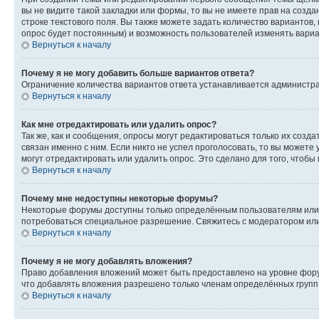
вы не видите такой закладки или формы, то вы не имеете прав на созда
строке текстового поля. Вы также можете задать количество вариантов,
опрос будет постоянным) и возможность пользователей изменять вариан
Вернуться к началу
Почему я не могу добавить больше вариантов ответа?
Ограничение количества вариантов ответа устанавливается администр
Вернуться к началу
Как мне отредактировать или удалить опрос?
Так же, как и сообщения, опросы могут редактироваться только их соз
связан именно с ним. Если никто не успел проголосовать, то вы можете
могут отредактировать или удалить опрос. Это сделано для того, чтобы
Вернуться к началу
Почему мне недоступны некоторые форумы?
Некоторые форумы доступны только определённым пользователям или г
потребоваться специальное разрешение. Свяжитесь с модератором ил
Вернуться к началу
Почему я не могу добавлять вложения?
Право добавления вложений может быть предоставлено на уровне фору
что добавлять вложения разрешено только членам определённых групп.
Вернуться к началу