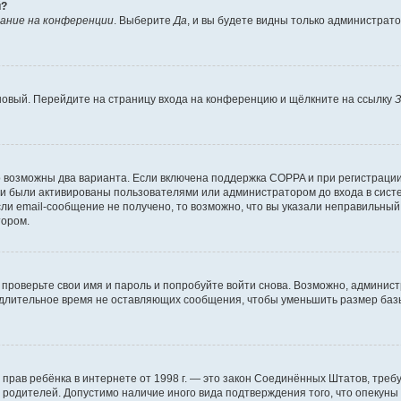
й?
ание на конференции
. Выберите
Да
, и вы будете видны только администрат
 новый. Перейдите на страницу входа на конференцию и щёлкните на ссылку
З
о возможны два варианта. Если включена поддержка COPPA и при регистрации 
и были активированы пользователями или администратором до входа в систе
и email-сообщение не получено, то возможно, что вы указали неправильный 
тором.
проверьте свои имя и пароль и попробуйте войти снова. Возможно, админист
длительное время не оставляющих сообщения, чтобы уменьшить размер базы
тных прав ребёнка в интернете от 1998 г. — это закон Соединённых Штатов, т
е родителей. Допустимо наличие иного вида подтверждения того, что опек