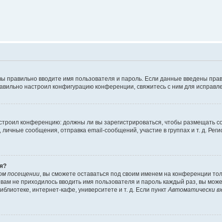
вы правильно вводите имя пользователя и пароль. Если данные введены прав
равильно настроил конфигурацию конференции, свяжитесь с ним для исправле
 настроил конференцию: должны ли вы зарегистрироваться, чтобы размещать 
чные сообщения, отправка email-сообщений, участие в группах и т. д. Регис
я?
ом посещении
, вы сможете оставаться под своим именем на конференции тол
ы вам не приходилось вводить имя пользователя и пароль каждый раз, вы мож
блиотеке, интернет-кафе, университете и т. д. Если пункт
Автоматически вх