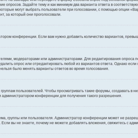
ние опросов. Задайте тему и как минимум два варианта ответа в соответству
 которые могут выбрать пользователи при голосовании, с помощью опции «Вар
т, за который они проголосовали.
атором конференции. Если вам нужно добавить количество вариантов, превы
дателями, модераторами или администраторами. Для редактирования опроса п
 удалить опрос или отредактировать любой из вариантов ответа. Однако если
 нельзя было менять варианты ответов во время голосования.
руппам пользователей. Чтобы просматривать такие форумы, создавать в них
и администратором конференции для получения такого разрешения.
ма, группы или пользователя. Администратор конференции может не разре
 Если вы не знаете, почему не можете добавлять вложения, свяжитесь с ад