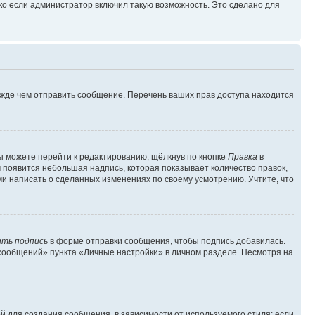
ко если администратор включил такую возможность. Это сделано для
ежде чем отправить сообщение. Перечень ваших прав доступа находится
ы можете перейти к редактированию, щёлкнув по кнопке
Правка
в
м появится небольшая надпись, которая показывает количество правок,
ми написать о сделанных изменениях по своему усмотрению. Учтите, что
ть подпись
в форме отправки сообщения, чтобы подпись добавилась.
сообщений» пункта «Личные настройки» в личном разделе. Несмотря на
 для создания сообщения, в зависимости от используемого стиля; если