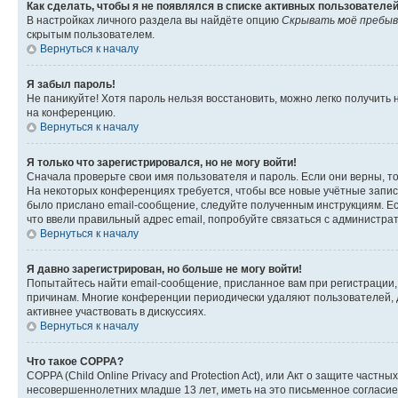
Как сделать, чтобы я не появлялся в списке активных пользователе
В настройках личного раздела вы найдёте опцию
Скрывать моё пребыв
скрытым пользователем.
Вернуться к началу
Я забыл пароль!
Не паникуйте! Хотя пароль нельзя восстановить, можно легко получить
на конференцию.
Вернуться к началу
Я только что зарегистрировался, но не могу войти!
Сначала проверьте свои имя пользователя и пароль. Если они верны, т
На некоторых конференциях требуется, чтобы все новые учётные запис
было прислано email-сообщение, следуйте полученным инструкциям. Есл
что ввели правильный адрес email, попробуйте связаться с администра
Вернуться к началу
Я давно зарегистрирован, но больше не могу войти!
Попытайтесь найти email-сообщение, присланное вам при регистрации, 
причинам. Многие конференции периодически удаляют пользователей, 
активнее участвовать в дискуссиях.
Вернуться к началу
Что такое COPPA?
COPPA (Child Online Privacy and Protection Act), или Акт о защите час
несовершеннолетних младше 13 лет, иметь на это письменное согласи