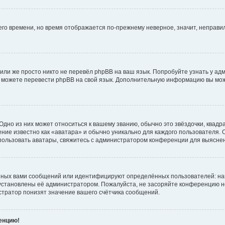
него времени, но время отображается по-прежнему неверное, значит, неправ
или же просто никто не перевёл phpBB на ваш язык. Попробуйте узнать у ад
ами можете перевести phpBB на свой язык. Дополнительную информацию вы мо
дно из них может относиться к вашему званию, обычно это звёздочки, квадр
ние известно как «аватара» и обычно уникально для каждого пользователя. О
использовать аватары, свяжитесь с администратором конференции для выясне
нных вами сообщений или идентифицируют определённых пользователей: на
установлены её администратором. Пожалуйста, не засоряйте конференцию н
тратор понизят значение вашего счётчика сообщений.
ренцию!