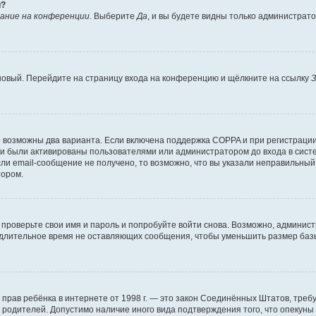
й?
ание на конференции
. Выберите
Да
, и вы будете видны только администрат
 новый. Перейдите на страницу входа на конференцию и щёлкните на ссылку
З
о возможны два варианта. Если включена поддержка COPPA и при регистрации 
и были активированы пользователями или администратором до входа в систе
и email-сообщение не получено, то возможно, что вы указали неправильный 
тором.
проверьте свои имя и пароль и попробуйте войти снова. Возможно, админист
длительное время не оставляющих сообщения, чтобы уменьшить размер базы
тных прав ребёнка в интернете от 1998 г. — это закон Соединённых Штатов, т
е родителей. Допустимо наличие иного вида подтверждения того, что опек