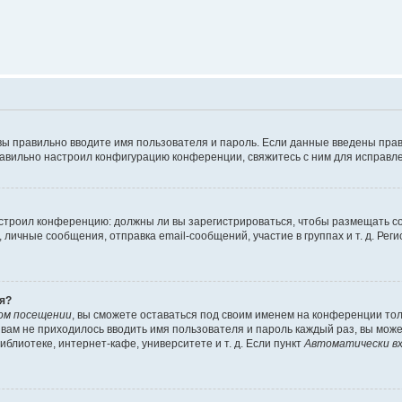
вы правильно вводите имя пользователя и пароль. Если данные введены прав
равильно настроил конфигурацию конференции, свяжитесь с ним для исправле
 настроил конференцию: должны ли вы зарегистрироваться, чтобы размещать 
чные сообщения, отправка email-сообщений, участие в группах и т. д. Регис
я?
ом посещении
, вы сможете оставаться под своим именем на конференции тол
ы вам не приходилось вводить имя пользователя и пароль каждый раз, вы мож
блиотеке, интернет-кафе, университете и т. д. Если пункт
Автоматически вх