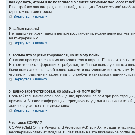
Как сделать, чтобы я не появлялся в списке активных пользователе
В настройках личного раздела вы найдёте опцию
Скрывать моё пребыв
скрытым пользователем.
Вернуться к началу
Я забыл пароль!
Не паникуйте! Хотя пароль нельзя восстановить, можно легко получить
на конференцию.
Вернуться к началу
Я только что зарегистрировался, но не могу войти!
Сначала проверьте свои имя пользователя и пароль. Если они верны, т
На некоторых конференциях требуется, чтобы все новые учётные запис
было прислано email-сообщение, следуйте полученным инструкциям. Есл
что ввели правильный адрес email, попробуйте связаться с администра
Вернуться к началу
Я давно зарегистрирован, но больше не могу войти!
Попытайтесь найти email-сообщение, присланное вам при регистрации, 
причинам. Многие конференции периодически удаляют пользователей, 
активнее участвовать в дискуссиях.
Вернуться к началу
Что такое COPPA?
COPPA (Child Online Privacy and Protection Act), или Акт о защите час
несовершеннолетних младше 13 лет, иметь на это письменное согласи