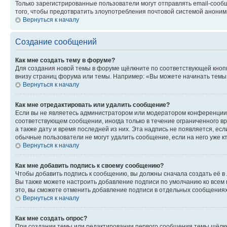
Только зарегистрированные пользователи могут отправлять email-сооб
того, чтобы предотвратить злоупотребления почтовой системой анони
Вернуться к началу
Создание сообщений
Как мне создать тему в форуме?
Для создания новой темы в форуме щёлкните по соответствующей кнопк
внизу страниц форума или темы. Например: «Вы можете начинать темы»,
Вернуться к началу
Как мне отредактировать или удалить сообщение?
Если вы не являетесь администратором или модератором конференции, 
соответствующем сообщении, иногда только в течение ограниченного вр
а также дату и время последней из них. Эта надпись не появляется, е
обычные пользователи не могут удалить сообщение, если на него уже кт
Вернуться к началу
Как мне добавить подпись к своему сообщению?
Чтобы добавить подпись к сообщению, вы должны сначала создать её в
Вы также можете настроить добавление подписи по умолчанию ко всем
это, вы сможете отменить добавление подписи в отдельных сообщения
Вернуться к началу
Как мне создать опрос?
При создании темы или редактировании первого сообщения темы щёлкн