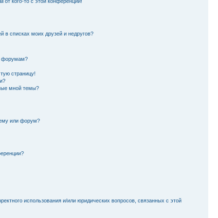
l от кого-то с этой конференции!
й в списках моих друзей и недругов?
и форумам?
стую страницу!
и?
ные мной темы?
тему или форум?
ференции?
рректного использования и/или юридических вопросов, связанных с этой