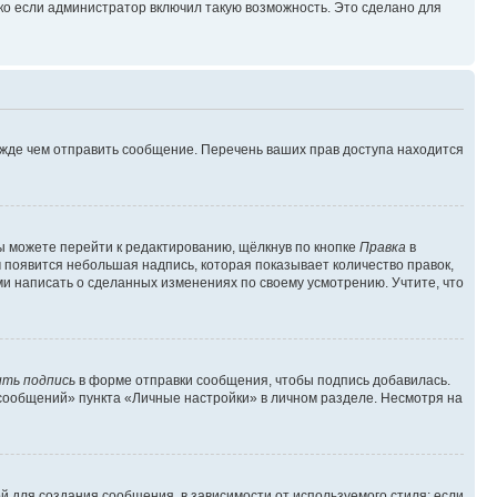
ко если администратор включил такую возможность. Это сделано для
ежде чем отправить сообщение. Перечень ваших прав доступа находится
ы можете перейти к редактированию, щёлкнув по кнопке
Правка
в
м появится небольшая надпись, которая показывает количество правок,
ми написать о сделанных изменениях по своему усмотрению. Учтите, что
ть подпись
в форме отправки сообщения, чтобы подпись добавилась.
сообщений» пункта «Личные настройки» в личном разделе. Несмотря на
 для создания сообщения, в зависимости от используемого стиля; если