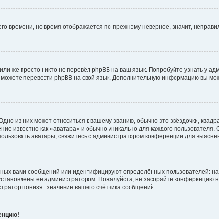
него времени, но время отображается по-прежнему неверное, значит, неправ
или же просто никто не перевёл phpBB на ваш язык. Попробуйте узнать у ад
ами можете перевести phpBB на свой язык. Дополнительную информацию вы мо
дно из них может относиться к вашему званию, обычно это звёздочки, квадр
ние известно как «аватара» и обычно уникально для каждого пользователя. О
использовать аватары, свяжитесь с администратором конференции для выясне
нных вами сообщений или идентифицируют определённых пользователей: на
установлены её администратором. Пожалуйста, не засоряйте конференцию н
тратор понизят значение вашего счётчика сообщений.
ренцию!