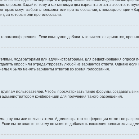
ние опросов. Задайте тему и как минимум два варианта ответа в соответству
 которые могут выбрать пользователи при голосовании, с помощью опции «Вар
т, за который они проголосовали.
атором конференции. Если вам нужно добавить количество вариантов, превы
дателями, модераторами или администраторами. Для редактирования опроса п
 удалить опрос или отредактировать любой из вариантов ответа. Однако если
 нельзя было менять варианты ответов во время голосования.
руппам пользователей. Чтобы просматривать такие форумы, создавать в них
и администратором конференции для получения такого разрешения.
ма, группы или пользователя. Администратор конференции может не разре
 Если вы не знаете, почему не можете добавлять вложения, свяжитесь с ад