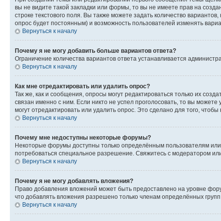
вы не видите такой закладки или формы, то вы не имеете прав на созда
строке текстового поля. Вы также можете задать количество вариантов,
опрос будет постоянным) и возможность пользователей изменять вариан
Вернуться к началу
Почему я не могу добавить больше вариантов ответа?
Ограничение количества вариантов ответа устанавливается администр
Вернуться к началу
Как мне отредактировать или удалить опрос?
Так же, как и сообщения, опросы могут редактироваться только их соз
связан именно с ним. Если никто не успел проголосовать, то вы можете
могут отредактировать или удалить опрос. Это сделано для того, чтобы
Вернуться к началу
Почему мне недоступны некоторые форумы?
Некоторые форумы доступны только определённым пользователям или г
потребоваться специальное разрешение. Свяжитесь с модератором ил
Вернуться к началу
Почему я не могу добавлять вложения?
Право добавления вложений может быть предоставлено на уровне фору
что добавлять вложения разрешено только членам определённых групп.
Вернуться к началу