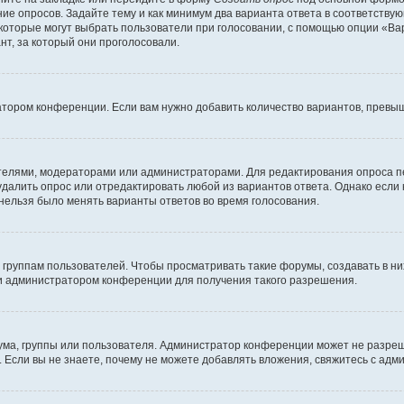
ние опросов. Задайте тему и как минимум два варианта ответа в соответству
 которые могут выбрать пользователи при голосовании, с помощью опции «Вар
т, за который они проголосовали.
атором конференции. Если вам нужно добавить количество вариантов, превы
дателями, модераторами или администраторами. Для редактирования опроса п
 удалить опрос или отредактировать любой из вариантов ответа. Однако если
 нельзя было менять варианты ответов во время голосования.
руппам пользователей. Чтобы просматривать такие форумы, создавать в них
и администратором конференции для получения такого разрешения.
ма, группы или пользователя. Администратор конференции может не разре
 Если вы не знаете, почему не можете добавлять вложения, свяжитесь с ад