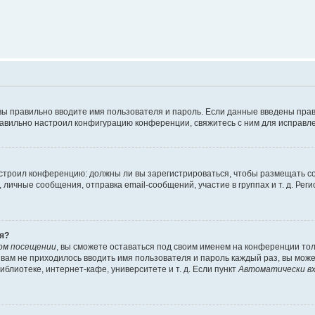
вы правильно вводите имя пользователя и пароль. Если данные введены прав
равильно настроил конфигурацию конференции, свяжитесь с ним для исправле
 настроил конференцию: должны ли вы зарегистрироваться, чтобы размещать 
чные сообщения, отправка email-сообщений, участие в группах и т. д. Регис
я?
ом посещении
, вы сможете оставаться под своим именем на конференции тол
ы вам не приходилось вводить имя пользователя и пароль каждый раз, вы мож
блиотеке, интернет-кафе, университете и т. д. Если пункт
Автоматически вх