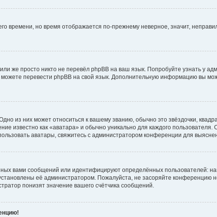
него времени, но время отображается по-прежнему неверное, значит, неправ
или же просто никто не перевёл phpBB на ваш язык. Попробуйте узнать у ад
ами можете перевести phpBB на свой язык. Дополнительную информацию вы мо
дно из них может относиться к вашему званию, обычно это звёздочки, квадр
ние известно как «аватара» и обычно уникально для каждого пользователя. О
использовать аватары, свяжитесь с администратором конференции для выясне
нных вами сообщений или идентифицируют определённых пользователей: на
установлены её администратором. Пожалуйста, не засоряйте конференцию н
тратор понизят значение вашего счётчика сообщений.
ренцию!