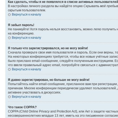
Как сделать, чтобы я не появлялся в списке активных пользователе
В настройках личного раздела вы найдёте опцию
Скрывать моё пребыв
скрытым пользователем.
Вернуться к началу
Я забыл пароль!
Не паникуйте! Хотя пароль нельзя восстановить, можно легко получить
на конференцию.
Вернуться к началу
Я только что зарегистрировался, но не могу войти!
Сначала проверьте свои имя пользователя и пароль. Если они верны, т
На некоторых конференциях требуется, чтобы все новые учётные запис
было прислано email-сообщение, следуйте полученным инструкциям. Есл
что ввели правильный адрес email, попробуйте связаться с администра
Вернуться к началу
Я давно зарегистрирован, но больше не могу войти!
Попытайтесь найти email-сообщение, присланное вам при регистрации, 
причинам. Многие конференции периодически удаляют пользователей, 
активнее участвовать в дискуссиях.
Вернуться к началу
Что такое COPPA?
COPPA (Child Online Privacy and Protection Act), или Акт о защите час
несовершеннолетних младше 13 лет, иметь на это письменное согласи