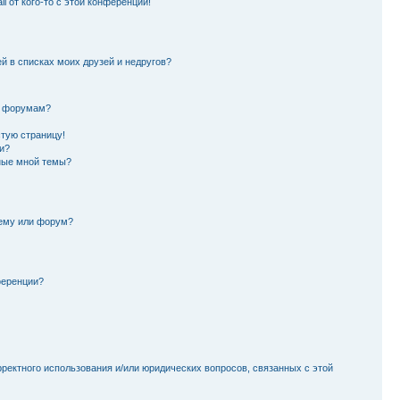
l от кого-то с этой конференции!
й в списках моих друзей и недругов?
и форумам?
стую страницу!
и?
ные мной темы?
тему или форум?
ференции?
рректного использования и/или юридических вопросов, связанных с этой