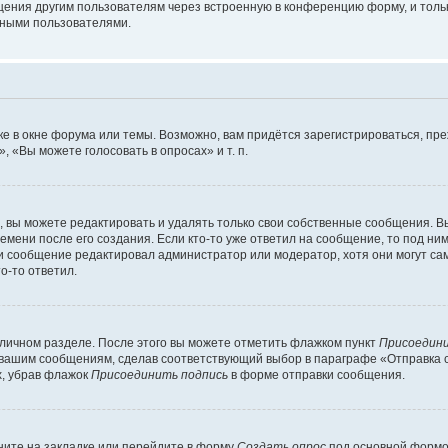
щения другим пользователям через встроенную в конференцию форму, и толь
мными пользователями.
е в окне форума или темы. Возможно, вам придётся зарегистрироваться, пр
 «Вы можете голосовать в опросах» и т. п.
вы можете редактировать и удалять только свои собственные сообщения. В
емени после его создания. Если кто-то уже ответил на сообщение, то под ни
сли сообщение редактировал администратор или модератор, хотя они могут са
о-то ответил.
 личном разделе. После этого вы можете отметить флажком пункт
Присоедини
 вашим сообщениям, сделав соответствующий выбор в параграфе «Отправка 
х, убрав флажок
Присоединить подпись
в форме отправки сообщения.
ите на закладке или перейдите в форму
Создать опрос
под основной формой