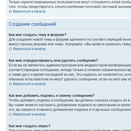
Только зарегистрированные пользователи могут отправлять email-сооб
того, чтобы предотвратить злоупотребления почтовой системой анони
Вернуться к началу
Создание сообщений
Как мне создать тему в форуме?
Для создания новой темы в форуме щёлкните по соответствующей кнопк
внизу страниц форума или темы. Например: «Вы можете начинать темы»,
Вернуться к началу
Как мне отредактировать или удалить сообщение?
Если вы не являетесь администратором или модератором конференции, 
соответствующем сообщении, иногда только в течение ограниченного вр
а также дату и время последней из них. Эта надпись не появляется, е
обычные пользователи не могут удалить сообщение, если на него уже кт
Вернуться к началу
Как мне добавить подпись к своему сообщению?
Чтобы добавить подпись к сообщению, вы должны сначала создать её в
Вы также можете настроить добавление подписи по умолчанию ко всем
это, вы сможете отменить добавление подписи в отдельных сообщения
Вернуться к началу
Как мне создать опрос?
При создании темы или редактировании первого сообщения темы щёлкн