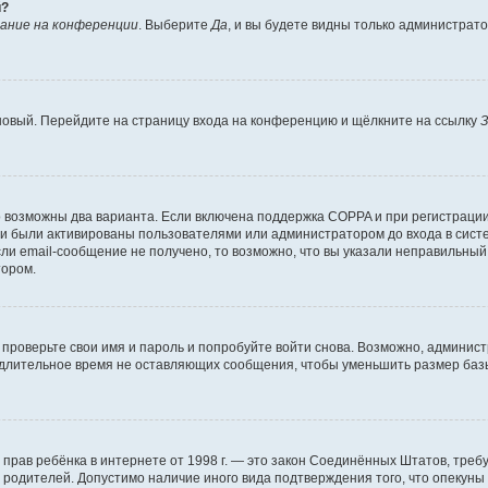
й?
ание на конференции
. Выберите
Да
, и вы будете видны только администрат
 новый. Перейдите на страницу входа на конференцию и щёлкните на ссылку
З
о возможны два варианта. Если включена поддержка COPPA и при регистрации 
и были активированы пользователями или администратором до входа в систе
и email-сообщение не получено, то возможно, что вы указали неправильный 
тором.
проверьте свои имя и пароль и попробуйте войти снова. Возможно, админист
длительное время не оставляющих сообщения, чтобы уменьшить размер базы
тных прав ребёнка в интернете от 1998 г. — это закон Соединённых Штатов, т
е родителей. Допустимо наличие иного вида подтверждения того, что опек