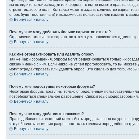
вы не видите такой закладки или формы, то вы не имеете прав на созда
строке текстового поля. Вы также можете задать количество вариантов,
опрос будет постоянным) и возможность пользователей изменять вариан
Вернуться к началу
Почему я не могу добавить больше вариантов ответа?
Ограничение количества вариантов ответа устанавливается администр
Вернуться к началу
Как мне отредактировать или удалить опрос?
Так же, как и сообщения, опросы могут редактироваться только их соз
связан именно с ним. Если никто не успел проголосовать, то вы можете
могут отредактировать или удалить опрос. Это сделано для того, чтобы
Вернуться к началу
Почему мне недоступны некоторые форумы?
Некоторые форумы доступны только определённым пользователям или г
потребоваться специальное разрешение. Свяжитесь с модератором ил
Вернуться к началу
Почему я не могу добавлять вложения?
Право добавления вложений может быть предоставлено на уровне фору
что добавлять вложения разрешено только членам определённых групп.
Вернуться к началу