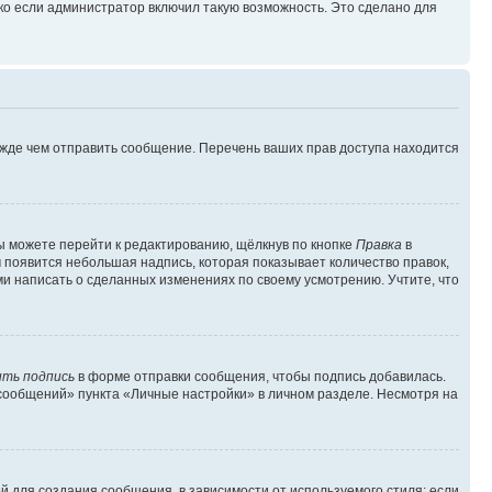
ко если администратор включил такую возможность. Это сделано для
ежде чем отправить сообщение. Перечень ваших прав доступа находится
ы можете перейти к редактированию, щёлкнув по кнопке
Правка
в
м появится небольшая надпись, которая показывает количество правок,
ми написать о сделанных изменениях по своему усмотрению. Учтите, что
ть подпись
в форме отправки сообщения, чтобы подпись добавилась.
сообщений» пункта «Личные настройки» в личном разделе. Несмотря на
 для создания сообщения, в зависимости от используемого стиля; если