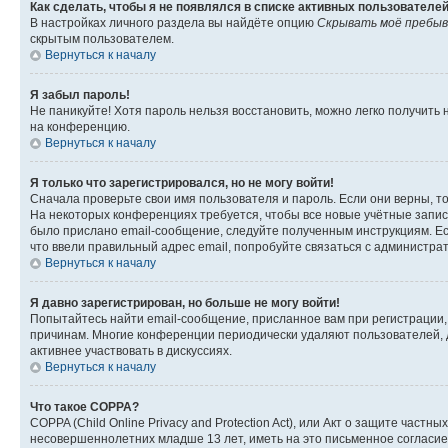
Как сделать, чтобы я не появлялся в списке активных пользователе
В настройках личного раздела вы найдёте опцию
Скрывать моё пребыв
скрытым пользователем.
Вернуться к началу
Я забыл пароль!
Не паникуйте! Хотя пароль нельзя восстановить, можно легко получить
на конференцию.
Вернуться к началу
Я только что зарегистрировался, но не могу войти!
Сначала проверьте свои имя пользователя и пароль. Если они верны, т
На некоторых конференциях требуется, чтобы все новые учётные запис
было прислано email-сообщение, следуйте полученным инструкциям. Есл
что ввели правильный адрес email, попробуйте связаться с администра
Вернуться к началу
Я давно зарегистрирован, но больше не могу войти!
Попытайтесь найти email-сообщение, присланное вам при регистрации, 
причинам. Многие конференции периодически удаляют пользователей, 
активнее участвовать в дискуссиях.
Вернуться к началу
Что такое COPPA?
COPPA (Child Online Privacy and Protection Act), или Акт о защите час
несовершеннолетних младше 13 лет, иметь на это письменное согласи