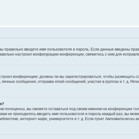
вы правильно вводите имя пользователя и пароль. Если данные введены прав
равильно настроил конфигурацию конференции, свяжитесь с ним для исправле
 настроил конференцию: должны ли вы зарегистрироваться, чтобы размещать 
чные сообщения, отправка email-сообщений, участие в группах и т. д. Регис
я?
ом посещении
, вы сможете оставаться под своим именем на конференции тол
ы вам не приходилось вводить имя пользователя и пароль каждый раз, вы мож
блиотеке, интернет-кафе, университете и т. д. Если пункт
Автоматически вх