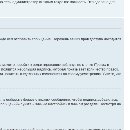
ко если администратор включил такую возможность. Это сделано для
ежде чем отправить сообщение. Перечень ваших прав доступа находится
ы можете перейти к редактированию, щёлкнув по кнопке
Правка
в
м появится небольшая надпись, которая показывает количество правок,
ми написать о сделанных изменениях по своему усмотрению. Учтите, что
ть подпись
в форме отправки сообщения, чтобы подпись добавилась.
сообщений» пункта «Личные настройки» в личном разделе. Несмотря на
 для создания сообщения, в зависимости от используемого стиля; если