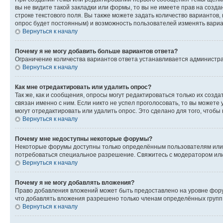
вы не видите такой закладки или формы, то вы не имеете прав на созда
строке текстового поля. Вы также можете задать количество вариантов,
опрос будет постоянным) и возможность пользователей изменять вариан
Вернуться к началу
Почему я не могу добавить больше вариантов ответа?
Ограничение количества вариантов ответа устанавливается администр
Вернуться к началу
Как мне отредактировать или удалить опрос?
Так же, как и сообщения, опросы могут редактироваться только их соз
связан именно с ним. Если никто не успел проголосовать, то вы можете
могут отредактировать или удалить опрос. Это сделано для того, чтобы
Вернуться к началу
Почему мне недоступны некоторые форумы?
Некоторые форумы доступны только определённым пользователям или г
потребоваться специальное разрешение. Свяжитесь с модератором ил
Вернуться к началу
Почему я не могу добавлять вложения?
Право добавления вложений может быть предоставлено на уровне фору
что добавлять вложения разрешено только членам определённых групп.
Вернуться к началу