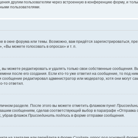
щения другим пользователям через встроенную в конференцию форму, и толь
мными пользователями.
е в окне форума или темы. Возможно, вам придётся зарегистрироваться, пр
 «Вы можете голосовать в опросах» и т. п.
вы можете редактировать и удалять только свои собственные сообщения. В
емени после его создания. Если кто-то уже ответил на сообщение, то под ни
сли сообщение редактировал администратор или модератор, хотя они могут са
о-то ответил.
 личном разделе. После этого вы можете отметить флажком пункт
Присоедини
 вашим сообщениям, сделав соответствующий выбор в параграфе «Отправка 
х, убрав флажок
Присоединить подпись
в форме отправки сообщения.
ите на закладке или перейдите в форму
Создать опрос
под основной формой