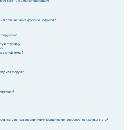
l от кого-то с этой конференции!
й в списках моих друзей и недругов?
и форумам?
стую страницу!
и?
ные мной темы?
тему или форум?
ференции?
рректного использования и/или юридических вопросов, связанных с этой