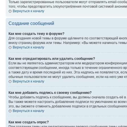
Только зарегистрированные пользователи могут отправлять email-сооб
того, чтобы предотвратить злоупотребления почтовой системой анони
Вернуться к началу
Создание сообщений
Как мне создать тему в форуме?
Для создания новой темы в форуме щёлкните по соответствующей кнопк
внизу страниц форума или темы. Например: «Вы можете начинать темы»,
Вернуться к началу
Как мне отредактировать или удалить сообщение?
Если вы не являетесь администратором или модератором конференции, 
соответствующем сообщении, иногда только в течение ограниченного вр
а также дату и время последней из них. Эта надпись не появляется, е
обычные пользователи не могут удалить сообщение, если на него уже кт
Вернуться к началу
Как мне добавить подпись к своему сообщению?
Чтобы добавить подпись к сообщению, вы должны сначала создать её в
Вы также можете настроить добавление подписи по умолчанию ко всем
это, вы сможете отменить добавление подписи в отдельных сообщения
Вернуться к началу
Как мне создать опрос?
При создании темы или редактировании первого сообщения темы щёлкн