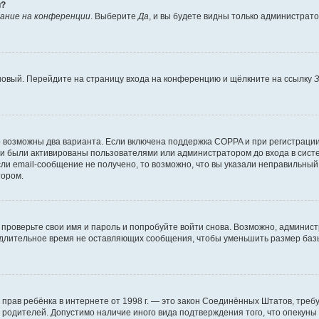
й?
ание на конференции
. Выберите
Да
, и вы будете видны только администрат
 новый. Перейдите на страницу входа на конференцию и щёлкните на ссылку
З
о возможны два варианта. Если включена поддержка COPPA и при регистрации 
и были активированы пользователями или администратором до входа в систе
и email-сообщение не получено, то возможно, что вы указали неправильный 
тором.
проверьте свои имя и пароль и попробуйте войти снова. Возможно, админист
длительное время не оставляющих сообщения, чтобы уменьшить размер базы
тных прав ребёнка в интернете от 1998 г. — это закон Соединённых Штатов, т
е родителей. Допустимо наличие иного вида подтверждения того, что опек