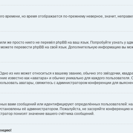
него времени, но время отображается по-прежнему неверное, значит, неправ
или же просто никто не перевёл phpBB на ваш язык. Попробуйте узнать у ад
ами можете перевести phpBB на свой язык. Дополнительную информацию вы мо
дно из них может относиться к вашему званию, обычно это звёздочки, квадр
ние известно как «аватара» и обычно уникально для каждого пользователя. О
использовать аватары, свяжитесь с администратором конференции для выясне
нных вами сообщений или идентифицируют определённых пользователей: на
установлены её администратором. Пожалуйста, не засоряйте конференцию н
тратор понизят значение вашего счётчика сообщений.
ренцию!