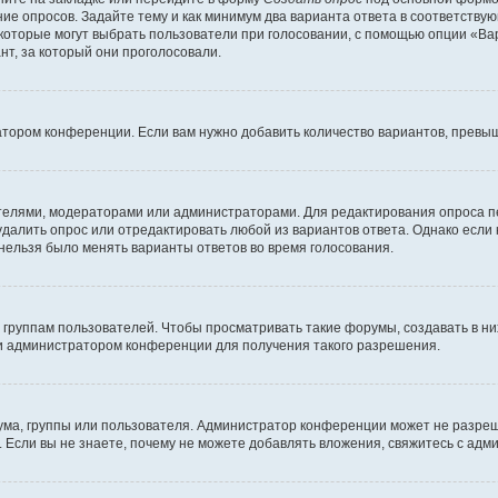
ние опросов. Задайте тему и как минимум два варианта ответа в соответству
 которые могут выбрать пользователи при голосовании, с помощью опции «Вар
т, за который они проголосовали.
атором конференции. Если вам нужно добавить количество вариантов, превы
дателями, модераторами или администраторами. Для редактирования опроса п
 удалить опрос или отредактировать любой из вариантов ответа. Однако если
 нельзя было менять варианты ответов во время голосования.
руппам пользователей. Чтобы просматривать такие форумы, создавать в них
и администратором конференции для получения такого разрешения.
ма, группы или пользователя. Администратор конференции может не разре
 Если вы не знаете, почему не можете добавлять вложения, свяжитесь с ад