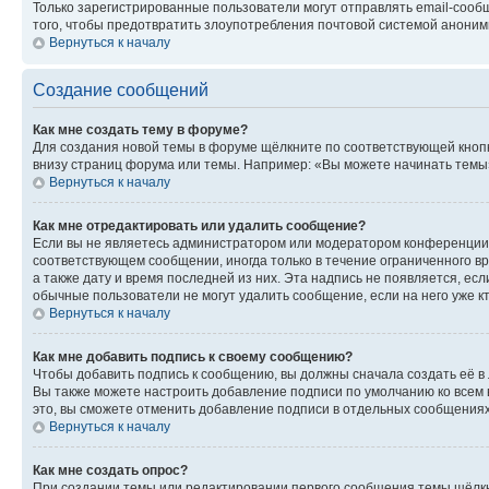
Только зарегистрированные пользователи могут отправлять email-сооб
того, чтобы предотвратить злоупотребления почтовой системой анони
Вернуться к началу
Создание сообщений
Как мне создать тему в форуме?
Для создания новой темы в форуме щёлкните по соответствующей кнопк
внизу страниц форума или темы. Например: «Вы можете начинать темы»,
Вернуться к началу
Как мне отредактировать или удалить сообщение?
Если вы не являетесь администратором или модератором конференции, 
соответствующем сообщении, иногда только в течение ограниченного вр
а также дату и время последней из них. Эта надпись не появляется, е
обычные пользователи не могут удалить сообщение, если на него уже кт
Вернуться к началу
Как мне добавить подпись к своему сообщению?
Чтобы добавить подпись к сообщению, вы должны сначала создать её в
Вы также можете настроить добавление подписи по умолчанию ко всем
это, вы сможете отменить добавление подписи в отдельных сообщения
Вернуться к началу
Как мне создать опрос?
При создании темы или редактировании первого сообщения темы щёлкн