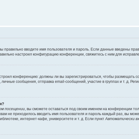
вы правильно вводите имя пользователя и пароль. Если данные введены прав
равильно настроил конфигурацию конференции, свяжитесь с ним для исправле
 настроил конференцию: должны ли вы зарегистрироваться, чтобы размещать 
чные сообщения, отправка email-сообщений, участие в группах и т. д. Регис
я?
ом посещении
, вы сможете оставаться под своим именем на конференции тол
ы вам не приходилось вводить имя пользователя и пароль каждый раз, вы мож
блиотеке, интернет-кафе, университете и т. д. Если пункт
Автоматически вх