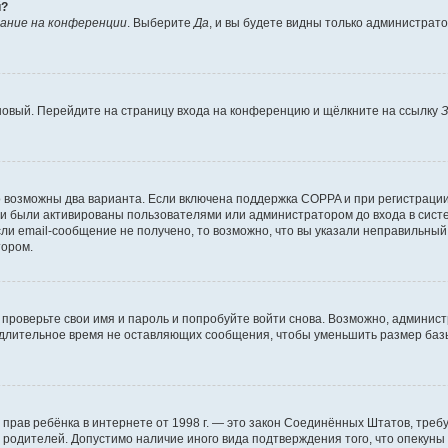
й?
ание на конференции
. Выберите
Да
, и вы будете видны только администрат
 новый. Перейдите на страницу входа на конференцию и щёлкните на ссылку
З
о возможны два варианта. Если включена поддержка COPPA и при регистрации 
и были активированы пользователями или администратором до входа в систе
и email-сообщение не получено, то возможно, что вы указали неправильный 
тором.
проверьте свои имя и пароль и попробуйте войти снова. Возможно, админист
длительное время не оставляющих сообщения, чтобы уменьшить размер базы
тных прав ребёнка в интернете от 1998 г. — это закон Соединённых Штатов, т
е родителей. Допустимо наличие иного вида подтверждения того, что опек