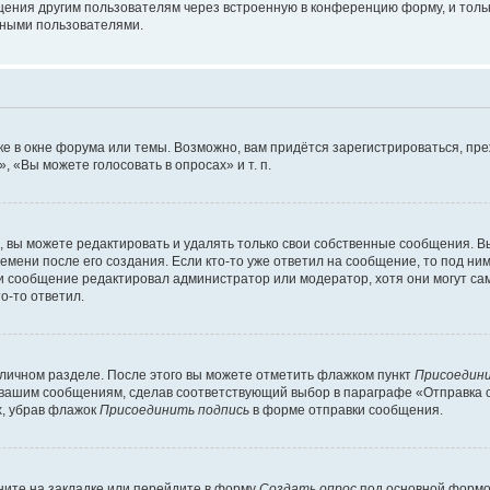
щения другим пользователям через встроенную в конференцию форму, и толь
мными пользователями.
е в окне форума или темы. Возможно, вам придётся зарегистрироваться, пр
 «Вы можете голосовать в опросах» и т. п.
вы можете редактировать и удалять только свои собственные сообщения. В
емени после его создания. Если кто-то уже ответил на сообщение, то под ни
сли сообщение редактировал администратор или модератор, хотя они могут са
о-то ответил.
 личном разделе. После этого вы можете отметить флажком пункт
Присоедини
 вашим сообщениям, сделав соответствующий выбор в параграфе «Отправка 
х, убрав флажок
Присоединить подпись
в форме отправки сообщения.
ите на закладке или перейдите в форму
Создать опрос
под основной формой