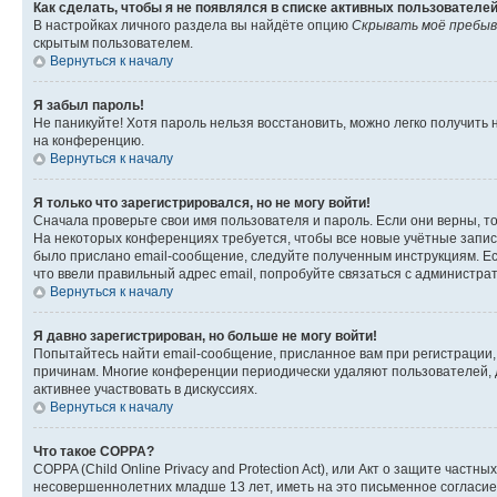
Как сделать, чтобы я не появлялся в списке активных пользователе
В настройках личного раздела вы найдёте опцию
Скрывать моё пребыв
скрытым пользователем.
Вернуться к началу
Я забыл пароль!
Не паникуйте! Хотя пароль нельзя восстановить, можно легко получить
на конференцию.
Вернуться к началу
Я только что зарегистрировался, но не могу войти!
Сначала проверьте свои имя пользователя и пароль. Если они верны, т
На некоторых конференциях требуется, чтобы все новые учётные запис
было прислано email-сообщение, следуйте полученным инструкциям. Есл
что ввели правильный адрес email, попробуйте связаться с администра
Вернуться к началу
Я давно зарегистрирован, но больше не могу войти!
Попытайтесь найти email-сообщение, присланное вам при регистрации, 
причинам. Многие конференции периодически удаляют пользователей, 
активнее участвовать в дискуссиях.
Вернуться к началу
Что такое COPPA?
COPPA (Child Online Privacy and Protection Act), или Акт о защите час
несовершеннолетних младше 13 лет, иметь на это письменное согласи