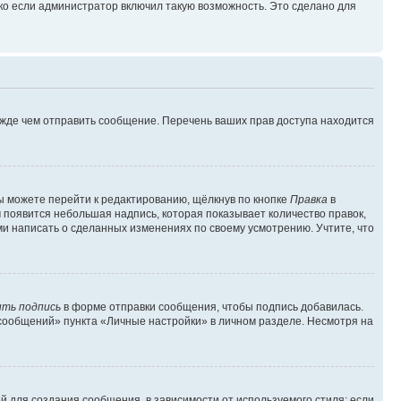
ко если администратор включил такую возможность. Это сделано для
ежде чем отправить сообщение. Перечень ваших прав доступа находится
ы можете перейти к редактированию, щёлкнув по кнопке
Правка
в
м появится небольшая надпись, которая показывает количество правок,
ми написать о сделанных изменениях по своему усмотрению. Учтите, что
ть подпись
в форме отправки сообщения, чтобы подпись добавилась.
сообщений» пункта «Личные настройки» в личном разделе. Несмотря на
 для создания сообщения, в зависимости от используемого стиля; если