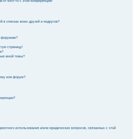
l от кого-то с этой конференции!
й в списках моих друзей и недругов?
и форумам?
стую страницу!
и?
ные мной темы?
тему или форум?
ференции?
рректного использования и/или юридических вопросов, связанных с этой