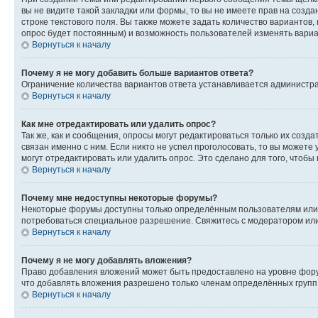
вы не видите такой закладки или формы, то вы не имеете прав на созда
строке текстового поля. Вы также можете задать количество вариантов,
опрос будет постоянным) и возможность пользователей изменять вариан
Вернуться к началу
Почему я не могу добавить больше вариантов ответа?
Ограничение количества вариантов ответа устанавливается администр
Вернуться к началу
Как мне отредактировать или удалить опрос?
Так же, как и сообщения, опросы могут редактироваться только их соз
связан именно с ним. Если никто не успел проголосовать, то вы можете
могут отредактировать или удалить опрос. Это сделано для того, чтобы
Вернуться к началу
Почему мне недоступны некоторые форумы?
Некоторые форумы доступны только определённым пользователям или г
потребоваться специальное разрешение. Свяжитесь с модератором ил
Вернуться к началу
Почему я не могу добавлять вложения?
Право добавления вложений может быть предоставлено на уровне фору
что добавлять вложения разрешено только членам определённых групп.
Вернуться к началу