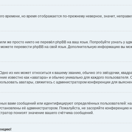
него времени, но время отображается по-прежнему неверное, значит, неправ
или же просто никто не перевёл phpBB на ваш язык. Попробуйте узнать у ад
ами можете перевести phpBB на свой язык. Дополнительную информацию вы мо
дно из них может относиться к вашему званию, обычно это звёздочки, квадр
ние известно как «аватара» и обычно уникально для каждого пользователя. О
использовать аватары, свяжитесь с администратором конференции для выясне
нных вами сообщений или идентифицируют определённых пользователей: на
установлены её администратором. Пожалуйста, не засоряйте конференцию н
тратор понизят значение вашего счётчика сообщений.
ренцию!