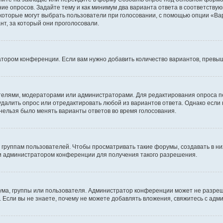
ние опросов. Задайте тему и как минимум два варианта ответа в соответству
 которые могут выбрать пользователи при голосовании, с помощью опции «Вар
т, за который они проголосовали.
атором конференции. Если вам нужно добавить количество вариантов, превы
дателями, модераторами или администраторами. Для редактирования опроса п
 удалить опрос или отредактировать любой из вариантов ответа. Однако если
 нельзя было менять варианты ответов во время голосования.
руппам пользователей. Чтобы просматривать такие форумы, создавать в них
и администратором конференции для получения такого разрешения.
ма, группы или пользователя. Администратор конференции может не разре
 Если вы не знаете, почему не можете добавлять вложения, свяжитесь с ад