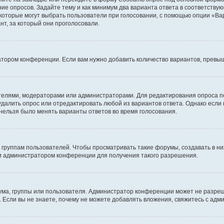
ние опросов. Задайте тему и как минимум два варианта ответа в соответству
 которые могут выбрать пользователи при голосовании, с помощью опции «Вар
т, за который они проголосовали.
атором конференции. Если вам нужно добавить количество вариантов, превы
дателями, модераторами или администраторами. Для редактирования опроса п
 удалить опрос или отредактировать любой из вариантов ответа. Однако если
 нельзя было менять варианты ответов во время голосования.
руппам пользователей. Чтобы просматривать такие форумы, создавать в них
и администратором конференции для получения такого разрешения.
ма, группы или пользователя. Администратор конференции может не разре
 Если вы не знаете, почему не можете добавлять вложения, свяжитесь с ад