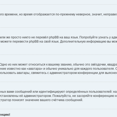
него времени, но время отображается по-прежнему неверное, значит, неправ
или же просто никто не перевёл phpBB на ваш язык. Попробуйте узнать у ад
ами можете перевести phpBB на свой язык. Дополнительную информацию вы мо
дно из них может относиться к вашему званию, обычно это звёздочки, квадр
ние известно как «аватара» и обычно уникально для каждого пользователя. О
использовать аватары, свяжитесь с администратором конференции для выясне
нных вами сообщений или идентифицируют определённых пользователей: на
установлены её администратором. Пожалуйста, не засоряйте конференцию н
тратор понизят значение вашего счётчика сообщений.
ренцию!