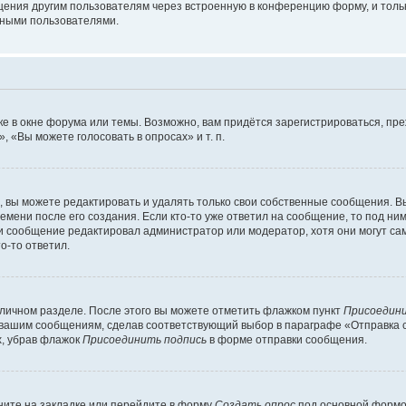
щения другим пользователям через встроенную в конференцию форму, и толь
мными пользователями.
е в окне форума или темы. Возможно, вам придётся зарегистрироваться, пр
 «Вы можете голосовать в опросах» и т. п.
вы можете редактировать и удалять только свои собственные сообщения. В
емени после его создания. Если кто-то уже ответил на сообщение, то под ни
сли сообщение редактировал администратор или модератор, хотя они могут са
о-то ответил.
 личном разделе. После этого вы можете отметить флажком пункт
Присоедини
 вашим сообщениям, сделав соответствующий выбор в параграфе «Отправка 
х, убрав флажок
Присоединить подпись
в форме отправки сообщения.
ите на закладке или перейдите в форму
Создать опрос
под основной формой