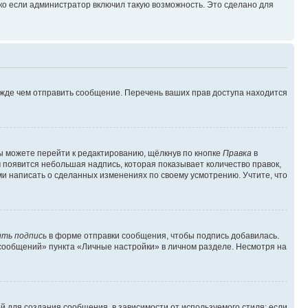
ко если администратор включил такую возможность. Это сделано для
ежде чем отправить сообщение. Перечень ваших прав доступа находится
ы можете перейти к редактированию, щёлкнув по кнопке
Правка
в
м появится небольшая надпись, которая показывает количество правок,
ми написать о сделанных изменениях по своему усмотрению. Учтите, что
ть подпись
в форме отправки сообщения, чтобы подпись добавилась.
сообщений» пункта «Личные настройки» в личном разделе. Несмотря на
 для создания сообщения, в зависимости от используемого стиля; если