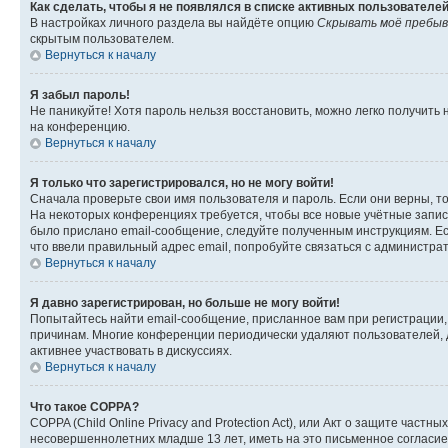
Как сделать, чтобы я не появлялся в списке активных пользователе
В настройках личного раздела вы найдёте опцию
Скрывать моё пребыв
скрытым пользователем.
Вернуться к началу
Я забыл пароль!
Не паникуйте! Хотя пароль нельзя восстановить, можно легко получить
на конференцию.
Вернуться к началу
Я только что зарегистрировался, но не могу войти!
Сначала проверьте свои имя пользователя и пароль. Если они верны, т
На некоторых конференциях требуется, чтобы все новые учётные запис
было прислано email-сообщение, следуйте полученным инструкциям. Есл
что ввели правильный адрес email, попробуйте связаться с администра
Вернуться к началу
Я давно зарегистрирован, но больше не могу войти!
Попытайтесь найти email-сообщение, присланное вам при регистрации, 
причинам. Многие конференции периодически удаляют пользователей, 
активнее участвовать в дискуссиях.
Вернуться к началу
Что такое COPPA?
COPPA (Child Online Privacy and Protection Act), или Акт о защите час
несовершеннолетних младше 13 лет, иметь на это письменное согласи