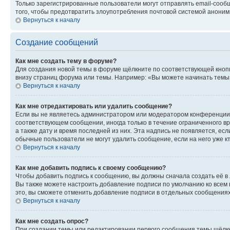
Только зарегистрированные пользователи могут отправлять email-сооб
того, чтобы предотвратить злоупотребления почтовой системой анони
Вернуться к началу
Создание сообщений
Как мне создать тему в форуме?
Для создания новой темы в форуме щёлкните по соответствующей кнопк
внизу страниц форума или темы. Например: «Вы можете начинать темы»,
Вернуться к началу
Как мне отредактировать или удалить сообщение?
Если вы не являетесь администратором или модератором конференции, 
соответствующем сообщении, иногда только в течение ограниченного вр
а также дату и время последней из них. Эта надпись не появляется, е
обычные пользователи не могут удалить сообщение, если на него уже кт
Вернуться к началу
Как мне добавить подпись к своему сообщению?
Чтобы добавить подпись к сообщению, вы должны сначала создать её в
Вы также можете настроить добавление подписи по умолчанию ко всем
это, вы сможете отменить добавление подписи в отдельных сообщения
Вернуться к началу
Как мне создать опрос?
При создании темы или редактировании первого сообщения темы щёлкн