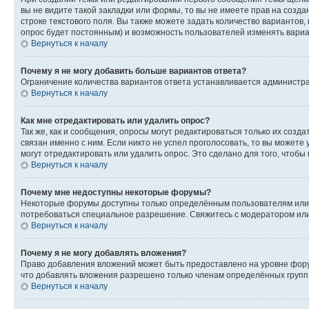
вы не видите такой закладки или формы, то вы не имеете прав на созда
строке текстового поля. Вы также можете задать количество вариантов,
опрос будет постоянным) и возможность пользователей изменять вариан
Вернуться к началу
Почему я не могу добавить больше вариантов ответа?
Ограничение количества вариантов ответа устанавливается администр
Вернуться к началу
Как мне отредактировать или удалить опрос?
Так же, как и сообщения, опросы могут редактироваться только их соз
связан именно с ним. Если никто не успел проголосовать, то вы можете
могут отредактировать или удалить опрос. Это сделано для того, чтобы
Вернуться к началу
Почему мне недоступны некоторые форумы?
Некоторые форумы доступны только определённым пользователям или г
потребоваться специальное разрешение. Свяжитесь с модератором ил
Вернуться к началу
Почему я не могу добавлять вложения?
Право добавления вложений может быть предоставлено на уровне фору
что добавлять вложения разрешено только членам определённых групп.
Вернуться к началу