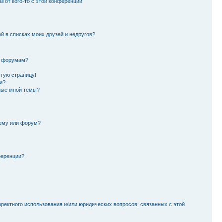
l от кого-то с этой конференции!
й в списках моих друзей и недругов?
и форумам?
стую страницу!
и?
ные мной темы?
тему или форум?
ференции?
рректного использования и/или юридических вопросов, связанных с этой