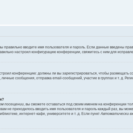
вы правильно вводите имя пользователя и пароль. Если данные введены прав
равильно настроил конфигурацию конференции, свяжитесь с ним для исправле
 настроил конференцию: должны ли вы зарегистрироваться, чтобы размещать 
чные сообщения, отправка email-сообщений, участие в группах и т. д. Регис
я?
ом посещении
, вы сможете оставаться под своим именем на конференции тол
ы вам не приходилось вводить имя пользователя и пароль каждый раз, вы мож
блиотеке, интернет-кафе, университете и т. д. Если пункт
Автоматически вх