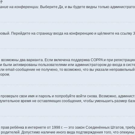
й?
ание на конференции
. Выберите
Да
, и вы будете видны только администрат
 новый. Перейдите на страницу входа на конференцию и щёлкните на ссылку
З
о возможны два варианта. Если включена поддержка COPPA и при регистрации 
и были активированы пользователями или администратором до входа в систе
и email-сообщение не получено, то возможно, что вы указали неправильный 
тором.
проверьте свои имя и пароль и попробуйте войти снова. Возможно, админист
длительное время не оставляющих сообщения, чтобы уменьшить размер базы
тных прав ребёнка в интернете от 1998 г. — это закон Соединённых Штатов, т
е родителей. Допустимо наличие иного вида подтверждения того, что опек