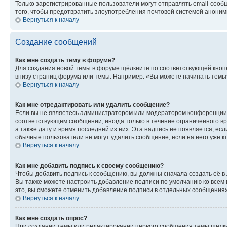
Только зарегистрированные пользователи могут отправлять email-сооб
того, чтобы предотвратить злоупотребления почтовой системой анони
Вернуться к началу
Создание сообщений
Как мне создать тему в форуме?
Для создания новой темы в форуме щёлкните по соответствующей кнопк
внизу страниц форума или темы. Например: «Вы можете начинать темы»,
Вернуться к началу
Как мне отредактировать или удалить сообщение?
Если вы не являетесь администратором или модератором конференции, 
соответствующем сообщении, иногда только в течение ограниченного вр
а также дату и время последней из них. Эта надпись не появляется, е
обычные пользователи не могут удалить сообщение, если на него уже кт
Вернуться к началу
Как мне добавить подпись к своему сообщению?
Чтобы добавить подпись к сообщению, вы должны сначала создать её в
Вы также можете настроить добавление подписи по умолчанию ко всем
это, вы сможете отменить добавление подписи в отдельных сообщения
Вернуться к началу
Как мне создать опрос?
При создании темы или редактировании первого сообщения темы щёлкн