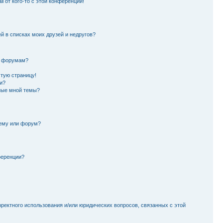
l от кого-то с этой конференции!
й в списках моих друзей и недругов?
и форумам?
стую страницу!
и?
ные мной темы?
тему или форум?
ференции?
рректного использования и/или юридических вопросов, связанных с этой