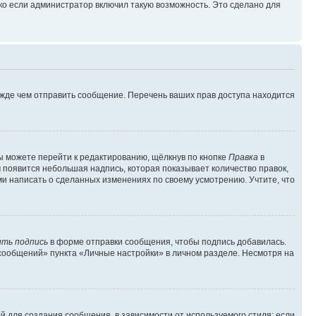
ко если администратор включил такую возможность. Это сделано для
ежде чем отправить сообщение. Перечень ваших прав доступа находится
ы можете перейти к редактированию, щёлкнув по кнопке
Правка
в
м появится небольшая надпись, которая показывает количество правок,
ми написать о сделанных изменениях по своему усмотрению. Учтите, что
ть подпись
в форме отправки сообщения, чтобы подпись добавилась.
сообщений» пункта «Личные настройки» в личном разделе. Несмотря на
 для создания сообщения, в зависимости от используемого стиля; если