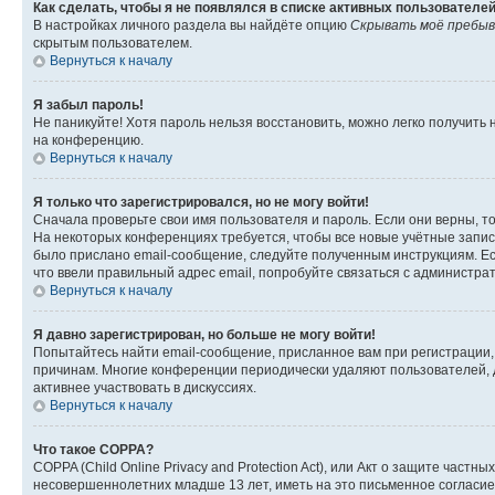
Как сделать, чтобы я не появлялся в списке активных пользователе
В настройках личного раздела вы найдёте опцию
Скрывать моё пребыв
скрытым пользователем.
Вернуться к началу
Я забыл пароль!
Не паникуйте! Хотя пароль нельзя восстановить, можно легко получить
на конференцию.
Вернуться к началу
Я только что зарегистрировался, но не могу войти!
Сначала проверьте свои имя пользователя и пароль. Если они верны, т
На некоторых конференциях требуется, чтобы все новые учётные запис
было прислано email-сообщение, следуйте полученным инструкциям. Есл
что ввели правильный адрес email, попробуйте связаться с администра
Вернуться к началу
Я давно зарегистрирован, но больше не могу войти!
Попытайтесь найти email-сообщение, присланное вам при регистрации, 
причинам. Многие конференции периодически удаляют пользователей, 
активнее участвовать в дискуссиях.
Вернуться к началу
Что такое COPPA?
COPPA (Child Online Privacy and Protection Act), или Акт о защите час
несовершеннолетних младше 13 лет, иметь на это письменное согласи