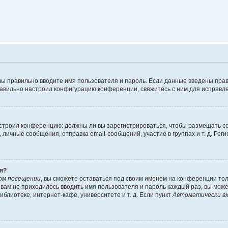
вы правильно вводите имя пользователя и пароль. Если данные введены прав
равильно настроил конфигурацию конференции, свяжитесь с ним для исправле
 настроил конференцию: должны ли вы зарегистрироваться, чтобы размещать 
чные сообщения, отправка email-сообщений, участие в группах и т. д. Регис
я?
ом посещении
, вы сможете оставаться под своим именем на конференции тол
ы вам не приходилось вводить имя пользователя и пароль каждый раз, вы мож
блиотеке, интернет-кафе, университете и т. д. Если пункт
Автоматически вх