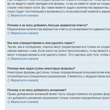
вы не видите такой закладки или формы, то вы не имеете прав на созда
строке текстового поля. Вы также можете задать количество вариантов,
опрос будет постоянным) и возможность пользователей изменять вариан
Вернуться к началу
Почему я не могу добавить больше вариантов ответа?
Ограничение количества вариантов ответа устанавливается администр
Вернуться к началу
Как мне отредактировать или удалить опрос?
Так же, как и сообщения, опросы могут редактироваться только их соз
связан именно с ним. Если никто не успел проголосовать, то вы можете
могут отредактировать или удалить опрос. Это сделано для того, чтобы
Вернуться к началу
Почему мне недоступны некоторые форумы?
Некоторые форумы доступны только определённым пользователям или г
потребоваться специальное разрешение. Свяжитесь с модератором ил
Вернуться к началу
Почему я не могу добавлять вложения?
Право добавления вложений может быть предоставлено на уровне фору
что добавлять вложения разрешено только членам определённых групп.
Вернуться к началу