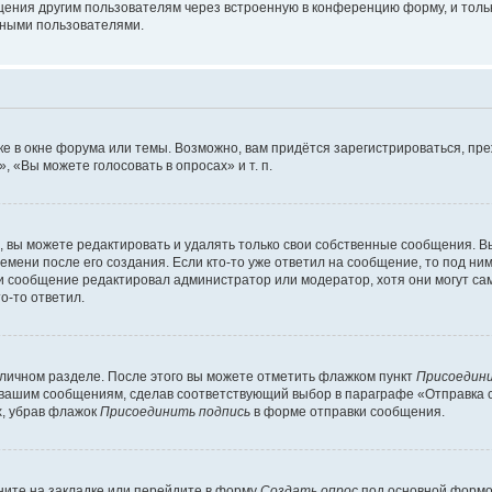
щения другим пользователям через встроенную в конференцию форму, и толь
мными пользователями.
е в окне форума или темы. Возможно, вам придётся зарегистрироваться, пр
 «Вы можете голосовать в опросах» и т. п.
вы можете редактировать и удалять только свои собственные сообщения. В
емени после его создания. Если кто-то уже ответил на сообщение, то под ни
сли сообщение редактировал администратор или модератор, хотя они могут са
о-то ответил.
 личном разделе. После этого вы можете отметить флажком пункт
Присоедини
 вашим сообщениям, сделав соответствующий выбор в параграфе «Отправка 
х, убрав флажок
Присоединить подпись
в форме отправки сообщения.
ите на закладке или перейдите в форму
Создать опрос
под основной формой