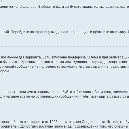
й?
ание на конференции
. Выберите
Да
, и вы будете видны только администрат
 новый. Перейдите на страницу входа на конференцию и щёлкните на ссылку
З
о возможны два варианта. Если включена поддержка COPPA и при регистрации 
и были активированы пользователями или администратором до входа в систе
и email-сообщение не получено, то возможно, что вы указали неправильный 
тором.
проверьте свои имя и пароль и попробуйте войти снова. Возможно, админист
длительное время не оставляющих сообщения, чтобы уменьшить размер базы
тных прав ребёнка в интернете от 1998 г. — это закон Соединённых Штатов, т
е родителей. Допустимо наличие иного вида подтверждения того, что опек