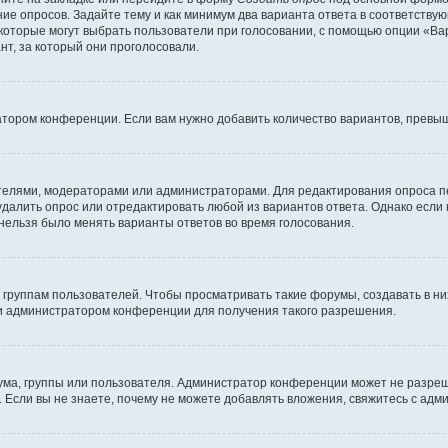
ние опросов. Задайте тему и как минимум два варианта ответа в соответству
 которые могут выбрать пользователи при голосовании, с помощью опции «Вар
т, за который они проголосовали.
атором конференции. Если вам нужно добавить количество вариантов, превы
дателями, модераторами или администраторами. Для редактирования опроса п
 удалить опрос или отредактировать любой из вариантов ответа. Однако если
 нельзя было менять варианты ответов во время голосования.
руппам пользователей. Чтобы просматривать такие форумы, создавать в них
и администратором конференции для получения такого разрешения.
ма, группы или пользователя. Администратор конференции может не разре
 Если вы не знаете, почему не можете добавлять вложения, свяжитесь с ад