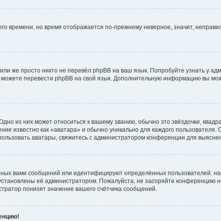
него времени, но время отображается по-прежнему неверное, значит, неправ
или же просто никто не перевёл phpBB на ваш язык. Попробуйте узнать у ад
ами можете перевести phpBB на свой язык. Дополнительную информацию вы мо
дно из них может относиться к вашему званию, обычно это звёздочки, квадр
ние известно как «аватара» и обычно уникально для каждого пользователя. О
использовать аватары, свяжитесь с администратором конференции для выясне
нных вами сообщений или идентифицируют определённых пользователей: на
установлены её администратором. Пожалуйста, не засоряйте конференцию н
тратор понизят значение вашего счётчика сообщений.
ренцию!