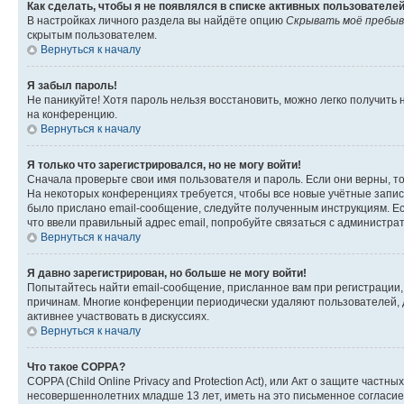
Как сделать, чтобы я не появлялся в списке активных пользователе
В настройках личного раздела вы найдёте опцию
Скрывать моё пребыв
скрытым пользователем.
Вернуться к началу
Я забыл пароль!
Не паникуйте! Хотя пароль нельзя восстановить, можно легко получить
на конференцию.
Вернуться к началу
Я только что зарегистрировался, но не могу войти!
Сначала проверьте свои имя пользователя и пароль. Если они верны, т
На некоторых конференциях требуется, чтобы все новые учётные запис
было прислано email-сообщение, следуйте полученным инструкциям. Есл
что ввели правильный адрес email, попробуйте связаться с администра
Вернуться к началу
Я давно зарегистрирован, но больше не могу войти!
Попытайтесь найти email-сообщение, присланное вам при регистрации, 
причинам. Многие конференции периодически удаляют пользователей, 
активнее участвовать в дискуссиях.
Вернуться к началу
Что такое COPPA?
COPPA (Child Online Privacy and Protection Act), или Акт о защите час
несовершеннолетних младше 13 лет, иметь на это письменное согласи