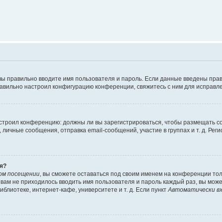
вы правильно вводите имя пользователя и пароль. Если данные введены прав
равильно настроил конфигурацию конференции, свяжитесь с ним для исправле
 настроил конференцию: должны ли вы зарегистрироваться, чтобы размещать 
чные сообщения, отправка email-сообщений, участие в группах и т. д. Регис
я?
ом посещении
, вы сможете оставаться под своим именем на конференции тол
ы вам не приходилось вводить имя пользователя и пароль каждый раз, вы мож
блиотеке, интернет-кафе, университете и т. д. Если пункт
Автоматически вх