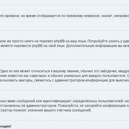
него времени, но время отображается по-прежнему неверное, значит, неправ
или же просто никто не перевёл phpBB на ваш язык. Попробуйте узнать у ад
ами можете перевести phpBB на свой язык. Дополнительную информацию вы мо
дно из них может относиться к вашему званию, обычно это звёздочки, квадр
ние известно как «аватара» и обычно уникально для каждого пользователя. О
использовать аватары, свяжитесь с администратором конференции для выясне
нных вами сообщений или идентифицируют определённых пользователей: на
установлены её администратором. Пожалуйста, не засоряйте конференцию н
тратор понизят значение вашего счётчика сообщений.
ренцию!