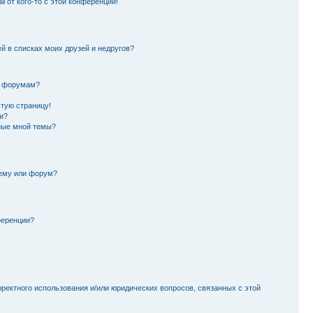
l от кого-то с этой конференции!
й в списках моих друзей и недругов?
и форумам?
стую страницу!
и?
ные мной темы?
тему или форум?
ференции?
рректного использования и/или юридических вопросов, связанных с этой