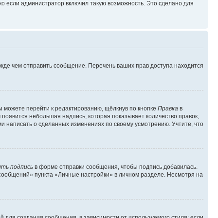
ко если администратор включил такую возможность. Это сделано для
ежде чем отправить сообщение. Перечень ваших прав доступа находится
ы можете перейти к редактированию, щёлкнув по кнопке
Правка
в
м появится небольшая надпись, которая показывает количество правок,
ми написать о сделанных изменениях по своему усмотрению. Учтите, что
ть подпись
в форме отправки сообщения, чтобы подпись добавилась.
сообщений» пункта «Личные настройки» в личном разделе. Несмотря на
 для создания сообщения, в зависимости от используемого стиля; если