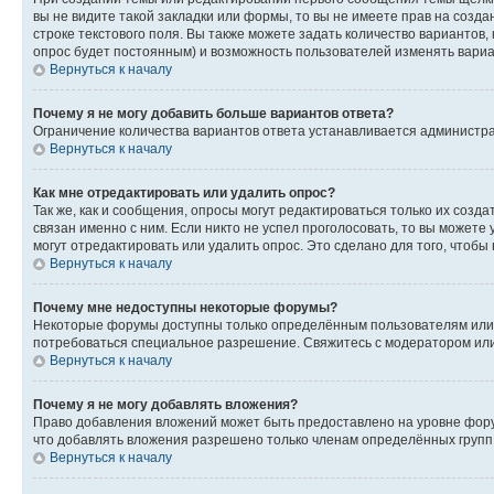
вы не видите такой закладки или формы, то вы не имеете прав на созда
строке текстового поля. Вы также можете задать количество вариантов,
опрос будет постоянным) и возможность пользователей изменять вариан
Вернуться к началу
Почему я не могу добавить больше вариантов ответа?
Ограничение количества вариантов ответа устанавливается администр
Вернуться к началу
Как мне отредактировать или удалить опрос?
Так же, как и сообщения, опросы могут редактироваться только их соз
связан именно с ним. Если никто не успел проголосовать, то вы можете
могут отредактировать или удалить опрос. Это сделано для того, чтобы
Вернуться к началу
Почему мне недоступны некоторые форумы?
Некоторые форумы доступны только определённым пользователям или г
потребоваться специальное разрешение. Свяжитесь с модератором ил
Вернуться к началу
Почему я не могу добавлять вложения?
Право добавления вложений может быть предоставлено на уровне фору
что добавлять вложения разрешено только членам определённых групп.
Вернуться к началу