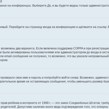
й?
ание на конференции
. Выберите
Да
, и вы будете видны только администрат
 новый. Перейдите на страницу входа на конференцию и щёлкните на ссылку
З
о возможны два варианта. Если включена поддержка COPPA и при регистрации 
и были активированы пользователями или администратором до входа в систе
и email-сообщение не получено, то возможно, что вы указали неправильный 
тором.
проверьте свои имя и пароль и попробуйте войти снова. Возможно, админист
длительное время не оставляющих сообщения, чтобы уменьшить размер базы
тных прав ребёнка в интернете от 1998 г. — это закон Соединённых Штатов, т
е родителей. Допустимо наличие иного вида подтверждения того, что опек