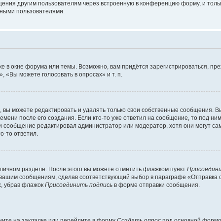
щения другим пользователям через встроенную в конференцию форму, и толь
мными пользователями.
е в окне форума или темы. Возможно, вам придётся зарегистрироваться, пр
 «Вы можете голосовать в опросах» и т. п.
вы можете редактировать и удалять только свои собственные сообщения. В
емени после его создания. Если кто-то уже ответил на сообщение, то под ни
сли сообщение редактировал администратор или модератор, хотя они могут са
о-то ответил.
 личном разделе. После этого вы можете отметить флажком пункт
Присоедини
 вашим сообщениям, сделав соответствующий выбор в параграфе «Отправка 
х, убрав флажок
Присоединить подпись
в форме отправки сообщения.
ите на закладке или перейдите в форму
Создать опрос
под основной формой