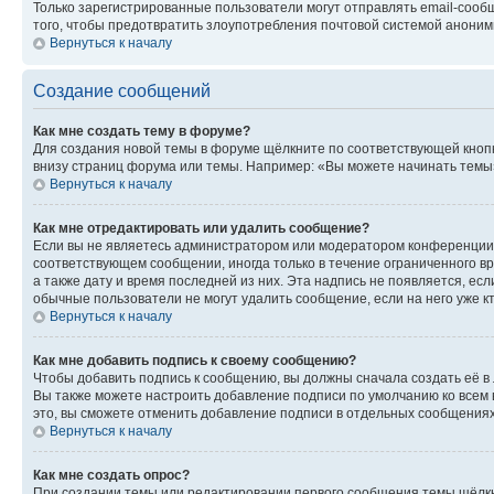
Только зарегистрированные пользователи могут отправлять email-сооб
того, чтобы предотвратить злоупотребления почтовой системой анони
Вернуться к началу
Создание сообщений
Как мне создать тему в форуме?
Для создания новой темы в форуме щёлкните по соответствующей кнопк
внизу страниц форума или темы. Например: «Вы можете начинать темы»,
Вернуться к началу
Как мне отредактировать или удалить сообщение?
Если вы не являетесь администратором или модератором конференции, 
соответствующем сообщении, иногда только в течение ограниченного вр
а также дату и время последней из них. Эта надпись не появляется, е
обычные пользователи не могут удалить сообщение, если на него уже кт
Вернуться к началу
Как мне добавить подпись к своему сообщению?
Чтобы добавить подпись к сообщению, вы должны сначала создать её в
Вы также можете настроить добавление подписи по умолчанию ко всем
это, вы сможете отменить добавление подписи в отдельных сообщения
Вернуться к началу
Как мне создать опрос?
При создании темы или редактировании первого сообщения темы щёлкн