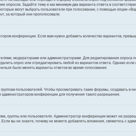
ние опросов. Задайте тему и как минимум два варианта ответа в соответству
 которые могут выбрать пользователи при голосовании, с помощью опции «Вар
т, за который они проголосовали.
атором конференции. Если вам нужно добавить количество вариантов, превы
дателями, модераторами или администраторами. Для редактирования опроса п
 удалить опрос или отредактировать любой из вариантов ответа. Однако если
 нельзя было менять варианты ответов во время голосования.
руппам пользователей. Чтобы просматривать такие форумы, создавать в них
и администратором конференции для получения такого разрешения.
ма, группы или пользователя. Администратор конференции может не разре
 Если вы не знаете, почему не можете добавлять вложения, свяжитесь с ад