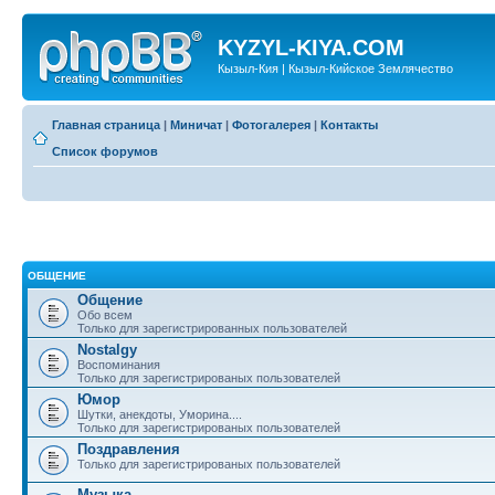
KYZYL-KIYA.COM
Кызыл-Кия | Кызыл-Кийское Землячество
Главная страница
|
Миничат
|
Фотогалерея
|
Контакты
Список форумов
ОБЩЕНИЕ
Общение
Обо всем
Только для зарегистрированных пользователей
Nostalgy
Воспоминания
Только для зарегистрированых пользователей
Юмор
Шутки, анекдоты, Уморина....
Только для зарегистрированых пользователей
Поздравления
Только для зарегистрированых пользователей
Музыка