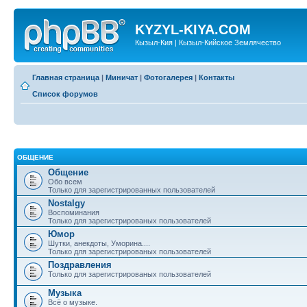
KYZYL-KIYA.COM
Кызыл-Кия | Кызыл-Кийское Землячество
Главная страница
|
Миничат
|
Фотогалерея
|
Контакты
Список форумов
ОБЩЕНИЕ
Общение
Обо всем
Только для зарегистрированных пользователей
Nostalgy
Воспоминания
Только для зарегистрированых пользователей
Юмор
Шутки, анекдоты, Уморина....
Только для зарегистрированых пользователей
Поздравления
Только для зарегистрированых пользователей
Музыка
Всё о музыке.