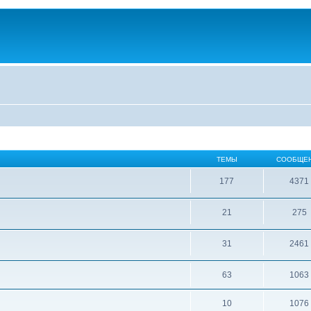
ТЕМЫ
СООБЩЕ
177
4371
21
275
31
2461
63
1063
10
1076