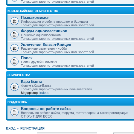
Только для зарегистрированных пользователей
КЫЗЫЛ-КИЙСКОЕ ЗЕМЛЯЧЕСТВО
Познакомимся
Информация о себе, в прошлом и будущем
Только для зарегистрированных пользователей
Форум одноклассников
Общение одноклассников
Только для зарегистрированных пользователей
Увлечения Кызыл-Кийцев
Различные увлечения - хобби
Только для зарегистрированных пользователей
Поиск
Поиск друзей и близких
Только для зарегистрированных пользователей
ЗЕМЛЯЧЕСТВА
Кара-Балта
Форум г.Кара-Балта
Только для зарегистрированых пользователей
Модератор:
kuksa
ПОДДЕРЖКА
Вопросы по работе сайта
Вопросы по работе сайта, форума, фотогалереи, а также регистрации
ОТКРЫТ ДЛЯ ВСЕХ
ВХОД
•
РЕГИСТРАЦИЯ