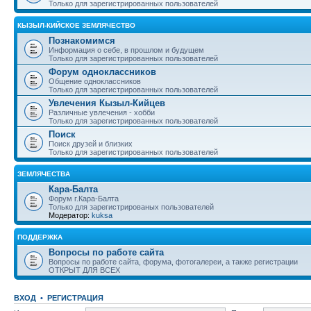
Только для зарегистрированных пользователей
КЫЗЫЛ-КИЙСКОЕ ЗЕМЛЯЧЕСТВО
Познакомимся
Информация о себе, в прошлом и будущем
Только для зарегистрированных пользователей
Форум одноклассников
Общение одноклассников
Только для зарегистрированных пользователей
Увлечения Кызыл-Кийцев
Различные увлечения - хобби
Только для зарегистрированных пользователей
Поиск
Поиск друзей и близких
Только для зарегистрированных пользователей
ЗЕМЛЯЧЕСТВА
Кара-Балта
Форум г.Кара-Балта
Только для зарегистрированых пользователей
Модератор:
kuksa
ПОДДЕРЖКА
Вопросы по работе сайта
Вопросы по работе сайта, форума, фотогалереи, а также регистрации
ОТКРЫТ ДЛЯ ВСЕХ
ВХОД
•
РЕГИСТРАЦИЯ