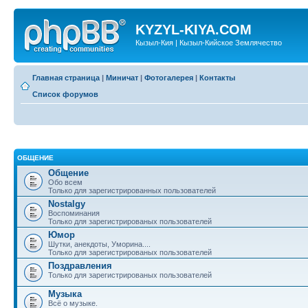
KYZYL-KIYA.COM
Кызыл-Кия | Кызыл-Кийское Землячество
Главная страница
|
Миничат
|
Фотогалерея
|
Контакты
Список форумов
ОБЩЕНИЕ
Общение
Обо всем
Только для зарегистрированных пользователей
Nostalgy
Воспоминания
Только для зарегистрированых пользователей
Юмор
Шутки, анекдоты, Уморина....
Только для зарегистрированых пользователей
Поздравления
Только для зарегистрированых пользователей
Музыка
Всё о музыке.