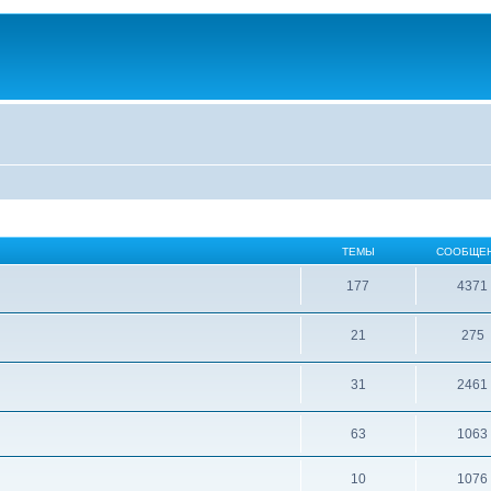
ТЕМЫ
СООБЩЕ
177
4371
21
275
31
2461
63
1063
10
1076