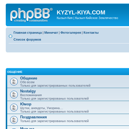
KYZYL-KIYA.COM
Кызыл-Кия | Кызыл-Кийское Землячество
Главная страница
|
Миничат
|
Фотогалерея
|
Контакты
Список форумов
ОБЩЕНИЕ
Общение
Обо всем
Только для зарегистрированных пользователей
Nostalgy
Воспоминания
Только для зарегистрированых пользователей
Юмор
Шутки, анекдоты, Уморина....
Только для зарегистрированых пользователей
Поздравления
Только для зарегистрированых пользователей
Музыка