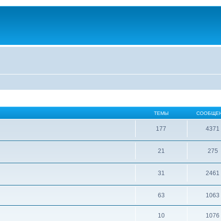
ТЕМЫ
СООБЩЕ
177
4371
21
275
31
2461
63
1063
10
1076