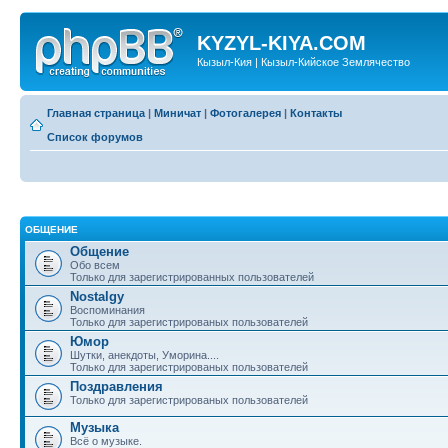
KYZYL-KIYA.COM
Кызыл-Кия | Кызыл-Кийское Землячество
Главная страница
|
Миничат
|
Фотогалерея
|
Контакты
Список форумов
ОБЩЕНИЕ
Общение
Обо всем
Только для зарегистрированных пользователей
Nostalgy
Воспоминания
Только для зарегистрированых пользователей
Юмор
Шутки, анекдоты, Уморина....
Только для зарегистрированых пользователей
Поздравления
Только для зарегистрированых пользователей
Музыка
Всё о музыке.