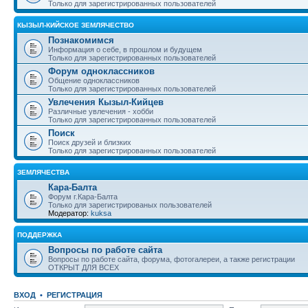
Только для зарегистрированных пользователей
КЫЗЫЛ-КИЙСКОЕ ЗЕМЛЯЧЕСТВО
Познакомимся
Информация о себе, в прошлом и будущем
Только для зарегистрированных пользователей
Форум одноклассников
Общение одноклассников
Только для зарегистрированных пользователей
Увлечения Кызыл-Кийцев
Различные увлечения - хобби
Только для зарегистрированных пользователей
Поиск
Поиск друзей и близких
Только для зарегистрированных пользователей
ЗЕМЛЯЧЕСТВА
Кара-Балта
Форум г.Кара-Балта
Только для зарегистрированых пользователей
Модератор:
kuksa
ПОДДЕРЖКА
Вопросы по работе сайта
Вопросы по работе сайта, форума, фотогалереи, а также регистрации
ОТКРЫТ ДЛЯ ВСЕХ
ВХОД
•
РЕГИСТРАЦИЯ