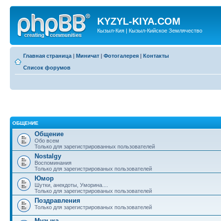
KYZYL-KIYA.COM
Кызыл-Кия | Кызыл-Кийское Землячество
Главная страница
|
Миничат
|
Фотогалерея
|
Контакты
Список форумов
ОБЩЕНИЕ
Общение
Обо всем
Только для зарегистрированных пользователей
Nostalgy
Воспоминания
Только для зарегистрированых пользователей
Юмор
Шутки, анекдоты, Уморина....
Только для зарегистрированых пользователей
Поздравления
Только для зарегистрированых пользователей
Музыка