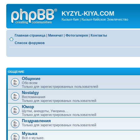
KYZYL-KIYA.COM
Кызыл-Кия | Кызыл-Кийское Землячество
Главная страница
|
Миничат
|
Фотогалерея
|
Контакты
Список форумов
ОБЩЕНИЕ
Общение
Обо всем
Только для зарегистрированных пользователей
Nostalgy
Воспоминания
Только для зарегистрированых пользователей
Юмор
Шутки, анекдоты, Уморина....
Только для зарегистрированых пользователей
Поздравления
Только для зарегистрированых пользователей
Музыка
Всё о музыке.