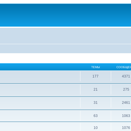
ТЕМЫ
СООБЩЕ
177
4371
21
275
31
2461
63
1063
10
1076