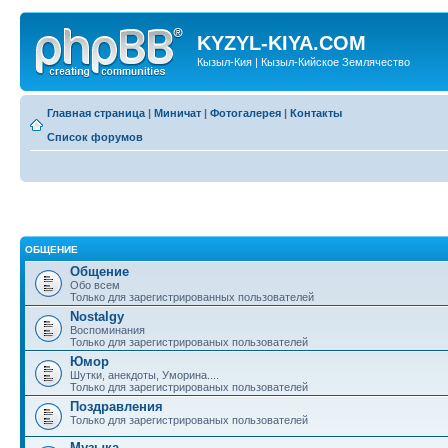
KYZYL-KIYA.COM
Кызыл-Кия | Кызыл-Кийское Землячество
Главная страница
|
Миничат
|
Фотогалерея
|
Контакты
Список форумов
ОБЩЕНИЕ
Общение
Обо всем
Только для зарегистрированных пользователей
Nostalgy
Воспоминания
Только для зарегистрированых пользователей
Юмор
Шутки, анекдоты, Уморина....
Только для зарегистрированых пользователей
Поздравления
Только для зарегистрированых пользователей
Музыка