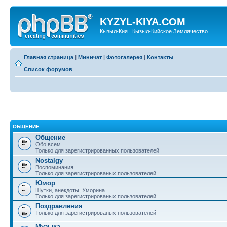
KYZYL-KIYA.COM
Кызыл-Кия | Кызыл-Кийское Землячество
Главная страница
|
Миничат
|
Фотогалерея
|
Контакты
Список форумов
ОБЩЕНИЕ
Общение
Обо всем
Только для зарегистрированных пользователей
Nostalgy
Воспоминания
Только для зарегистрированых пользователей
Юмор
Шутки, анекдоты, Уморина....
Только для зарегистрированых пользователей
Поздравления
Только для зарегистрированых пользователей
Музыка