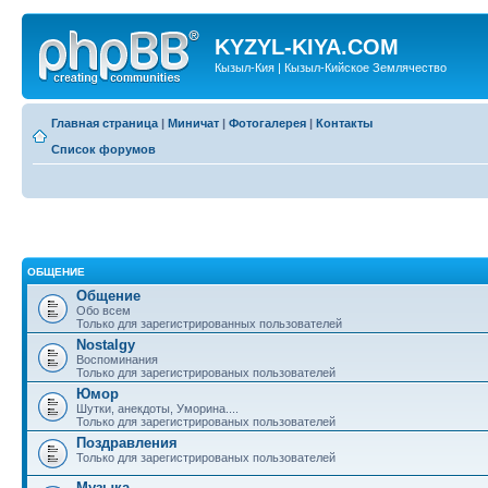
KYZYL-KIYA.COM
Кызыл-Кия | Кызыл-Кийское Землячество
Главная страница
|
Миничат
|
Фотогалерея
|
Контакты
Список форумов
ОБЩЕНИЕ
Общение
Обо всем
Только для зарегистрированных пользователей
Nostalgy
Воспоминания
Только для зарегистрированых пользователей
Юмор
Шутки, анекдоты, Уморина....
Только для зарегистрированых пользователей
Поздравления
Только для зарегистрированых пользователей
Музыка