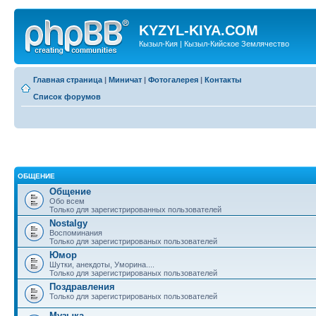
KYZYL-KIYA.COM
Кызыл-Кия | Кызыл-Кийское Землячество
Главная страница
|
Миничат
|
Фотогалерея
|
Контакты
Список форумов
ОБЩЕНИЕ
Общение
Обо всем
Только для зарегистрированных пользователей
Nostalgy
Воспоминания
Только для зарегистрированых пользователей
Юмор
Шутки, анекдоты, Уморина....
Только для зарегистрированых пользователей
Поздравления
Только для зарегистрированых пользователей
Музыка