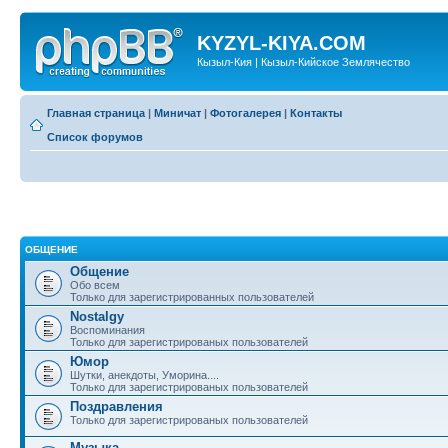
KYZYL-KIYA.COM
Кызыл-Кия | Кызыл-Кийское Землячество
Главная страница
|
Миничат
|
Фотогалерея
|
Контакты
Список форумов
ОБЩЕНИЕ
Общение
Обо всем
Только для зарегистрированных пользователей
Nostalgy
Воспоминания
Только для зарегистрированых пользователей
Юмор
Шутки, анекдоты, Уморина....
Только для зарегистрированых пользователей
Поздравления
Только для зарегистрированых пользователей
Музыка