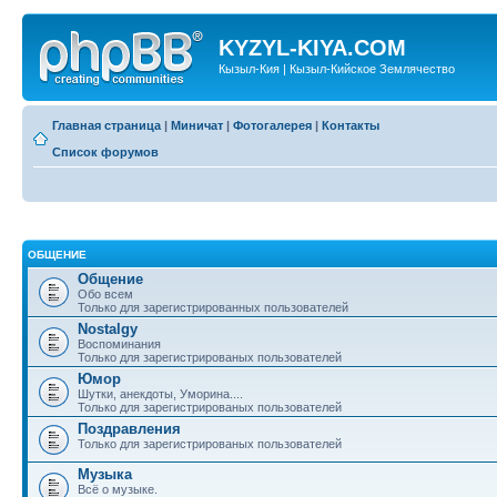
KYZYL-KIYA.COM
Кызыл-Кия | Кызыл-Кийское Землячество
Главная страница
|
Миничат
|
Фотогалерея
|
Контакты
Список форумов
ОБЩЕНИЕ
Общение
Обо всем
Только для зарегистрированных пользователей
Nostalgy
Воспоминания
Только для зарегистрированых пользователей
Юмор
Шутки, анекдоты, Уморина....
Только для зарегистрированых пользователей
Поздравления
Только для зарегистрированых пользователей
Музыка
Всё о музыке.