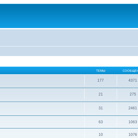
ТЕМЫ
СООБЩЕ
177
4371
21
275
31
2461
63
1063
10
1076