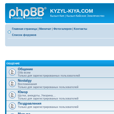
KYZYL-KIYA.COM
Кызыл-Кия | Кызыл-Кийское Землячество
Главная страница
|
Миничат
|
Фотогалерея
|
Контакты
Список форумов
ОБЩЕНИЕ
Общение
Обо всем
Только для зарегистрированных пользователей
Nostalgy
Воспоминания
Только для зарегистрированых пользователей
Юмор
Шутки, анекдоты, Уморина....
Только для зарегистрированых пользователей
Поздравления
Только для зарегистрированых пользователей
Музыка