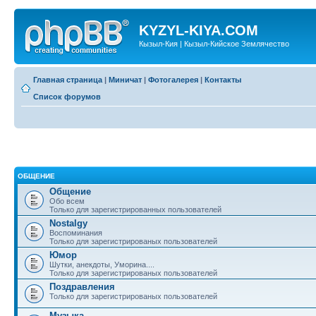
KYZYL-KIYA.COM
Кызыл-Кия | Кызыл-Кийское Землячество
Главная страница
|
Миничат
|
Фотогалерея
|
Контакты
Список форумов
ОБЩЕНИЕ
Общение
Обо всем
Только для зарегистрированных пользователей
Nostalgy
Воспоминания
Только для зарегистрированых пользователей
Юмор
Шутки, анекдоты, Уморина....
Только для зарегистрированых пользователей
Поздравления
Только для зарегистрированых пользователей
Музыка