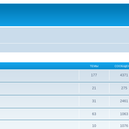
ТЕМЫ
СООБЩЕ
177
4371
21
275
31
2461
63
1063
10
1076