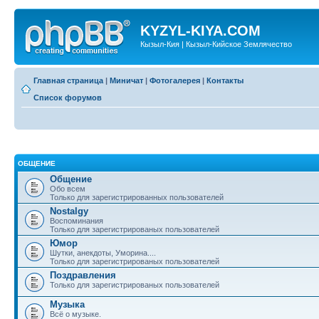
KYZYL-KIYA.COM
Кызыл-Кия | Кызыл-Кийское Землячество
Главная страница
|
Миничат
|
Фотогалерея
|
Контакты
Список форумов
ОБЩЕНИЕ
Общение
Обо всем
Только для зарегистрированных пользователей
Nostalgy
Воспоминания
Только для зарегистрированых пользователей
Юмор
Шутки, анекдоты, Уморина....
Только для зарегистрированых пользователей
Поздравления
Только для зарегистрированых пользователей
Музыка
Всё о музыке.