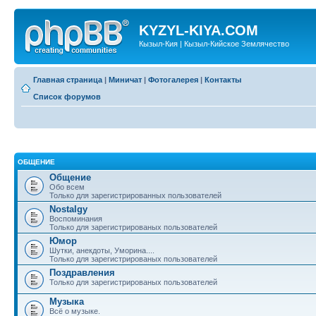
KYZYL-KIYA.COM
Кызыл-Кия | Кызыл-Кийское Землячество
Главная страница
|
Миничат
|
Фотогалерея
|
Контакты
Список форумов
ОБЩЕНИЕ
Общение
Обо всем
Только для зарегистрированных пользователей
Nostalgy
Воспоминания
Только для зарегистрированых пользователей
Юмор
Шутки, анекдоты, Уморина....
Только для зарегистрированых пользователей
Поздравления
Только для зарегистрированых пользователей
Музыка
Всё о музыке.