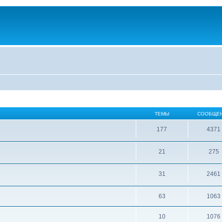
ТЕМЫ
СООБЩЕ
177
4371
21
275
31
2461
63
1063
10
1076