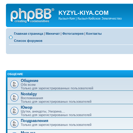
KYZYL-KIYA.COM
Кызыл-Кия | Кызыл-Кийское Землячество
Главная страница
|
Миничат
|
Фотогалерея
|
Контакты
Список форумов
ОБЩЕНИЕ
Общение
Обо всем
Только для зарегистрированных пользователей
Nostalgy
Воспоминания
Только для зарегистрированых пользователей
Юмор
Шутки, анекдоты, Уморина....
Только для зарегистрированых пользователей
Поздравления
Только для зарегистрированых пользователей
Музыка