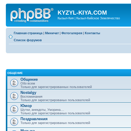
KYZYL-KIYA.COM
Кызыл-Кия | Кызыл-Кийское Землячество
Главная страница
|
Миничат
|
Фотогалерея
|
Контакты
Список форумов
ОБЩЕНИЕ
Общение
Обо всем
Только для зарегистрированных пользователей
Nostalgy
Воспоминания
Только для зарегистрированых пользователей
Юмор
Шутки, анекдоты, Уморина....
Только для зарегистрированых пользователей
Поздравления
Только для зарегистрированых пользователей
Музыка