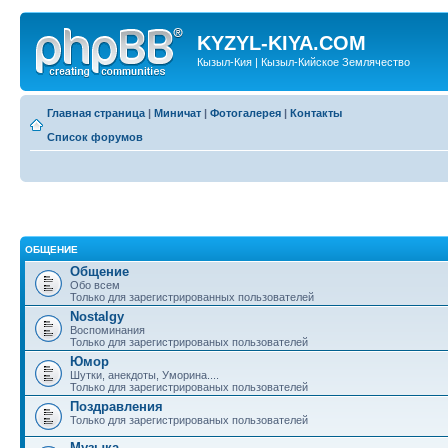
KYZYL-KIYA.COM
Кызыл-Кия | Кызыл-Кийское Землячество
Главная страница
|
Миничат
|
Фотогалерея
|
Контакты
Список форумов
ОБЩЕНИЕ
Общение
Обо всем
Только для зарегистрированных пользователей
Nostalgy
Воспоминания
Только для зарегистрированых пользователей
Юмор
Шутки, анекдоты, Уморина....
Только для зарегистрированых пользователей
Поздравления
Только для зарегистрированых пользователей
Музыка