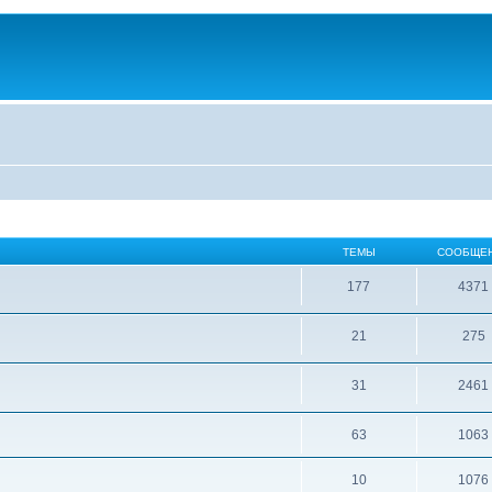
ТЕМЫ
СООБЩЕ
177
4371
21
275
31
2461
63
1063
10
1076