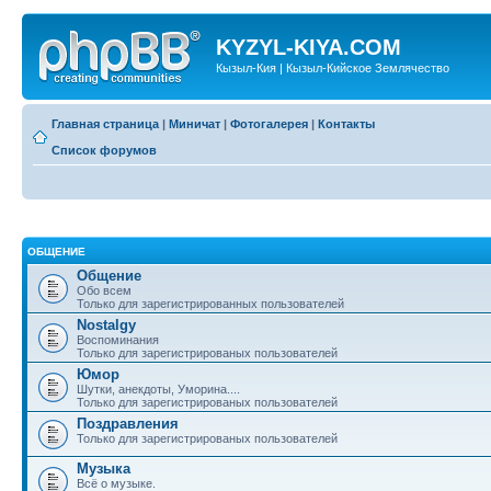
KYZYL-KIYA.COM
Кызыл-Кия | Кызыл-Кийское Землячество
Главная страница
|
Миничат
|
Фотогалерея
|
Контакты
Список форумов
ОБЩЕНИЕ
Общение
Обо всем
Только для зарегистрированных пользователей
Nostalgy
Воспоминания
Только для зарегистрированых пользователей
Юмор
Шутки, анекдоты, Уморина....
Только для зарегистрированых пользователей
Поздравления
Только для зарегистрированых пользователей
Музыка
Всё о музыке.