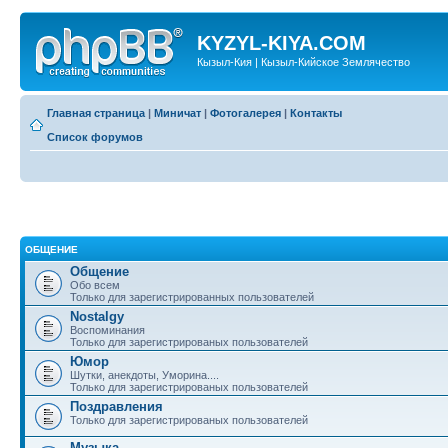
KYZYL-KIYA.COM
Кызыл-Кия | Кызыл-Кийское Землячество
Главная страница
|
Миничат
|
Фотогалерея
|
Контакты
Список форумов
ОБЩЕНИЕ
Общение
Обо всем
Только для зарегистрированных пользователей
Nostalgy
Воспоминания
Только для зарегистрированых пользователей
Юмор
Шутки, анекдоты, Уморина....
Только для зарегистрированых пользователей
Поздравления
Только для зарегистрированых пользователей
Музыка