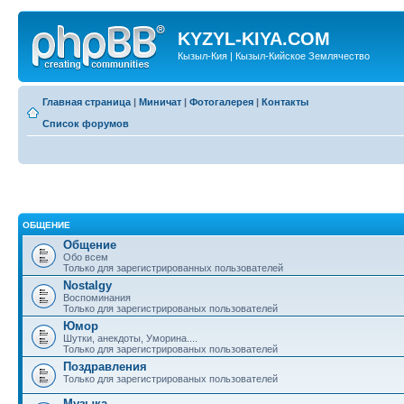
KYZYL-KIYA.COM
Кызыл-Кия | Кызыл-Кийское Землячество
Главная страница
|
Миничат
|
Фотогалерея
|
Контакты
Список форумов
ОБЩЕНИЕ
Общение
Обо всем
Только для зарегистрированных пользователей
Nostalgy
Воспоминания
Только для зарегистрированых пользователей
Юмор
Шутки, анекдоты, Уморина....
Только для зарегистрированых пользователей
Поздравления
Только для зарегистрированых пользователей
Музыка