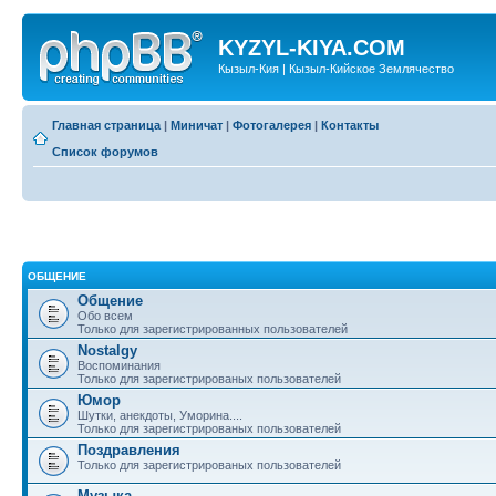
KYZYL-KIYA.COM
Кызыл-Кия | Кызыл-Кийское Землячество
Главная страница
|
Миничат
|
Фотогалерея
|
Контакты
Список форумов
ОБЩЕНИЕ
Общение
Обо всем
Только для зарегистрированных пользователей
Nostalgy
Воспоминания
Только для зарегистрированых пользователей
Юмор
Шутки, анекдоты, Уморина....
Только для зарегистрированых пользователей
Поздравления
Только для зарегистрированых пользователей
Музыка