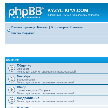
KYZYL-KIYA.COM
Кызыл-Кия | Кызыл-Кийское Землячество
Главная страница
|
Миничат
|
Фотогалерея
|
Контакты
Список форумов
ОБЩЕНИЕ
Общение
Обо всем
Только для зарегистрированных пользователей
Nostalgy
Воспоминания
Только для зарегистрированых пользователей
Юмор
Шутки, анекдоты, Уморина....
Только для зарегистрированых пользователей
Поздравления
Только для зарегистрированых пользователей
Музыка