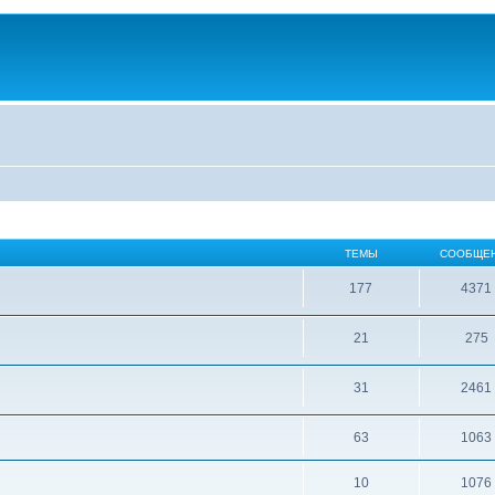
ТЕМЫ
СООБЩЕ
177
4371
21
275
31
2461
63
1063
10
1076