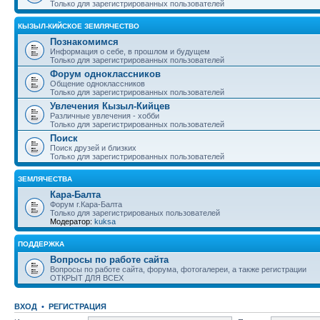
Только для зарегистрированных пользователей
КЫЗЫЛ-КИЙСКОЕ ЗЕМЛЯЧЕСТВО
Познакомимся
Информация о себе, в прошлом и будущем
Только для зарегистрированных пользователей
Форум одноклассников
Общение одноклассников
Только для зарегистрированных пользователей
Увлечения Кызыл-Кийцев
Различные увлечения - хобби
Только для зарегистрированных пользователей
Поиск
Поиск друзей и близких
Только для зарегистрированных пользователей
ЗЕМЛЯЧЕСТВА
Кара-Балта
Форум г.Кара-Балта
Только для зарегистрированых пользователей
Модератор:
kuksa
ПОДДЕРЖКА
Вопросы по работе сайта
Вопросы по работе сайта, форума, фотогалереи, а также регистрации
ОТКРЫТ ДЛЯ ВСЕХ
ВХОД
•
РЕГИСТРАЦИЯ