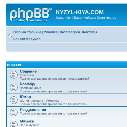
KYZYL-KIYA.COM
Кызыл-Кия | Кызыл-Кийское Землячество
Главная страница
|
Миничат
|
Фотогалерея
|
Контакты
Список форумов
ОБЩЕНИЕ
Общение
Обо всем
Только для зарегистрированных пользователей
Nostalgy
Воспоминания
Только для зарегистрированых пользователей
Юмор
Шутки, анекдоты, Уморина....
Только для зарегистрированых пользователей
Поздравления
Только для зарегистрированых пользователей
Музыка
Всё о музыке.