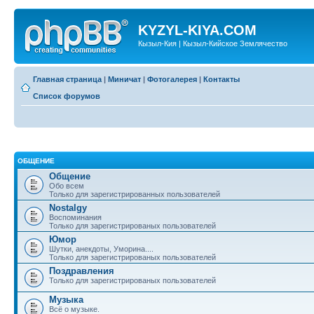
KYZYL-KIYA.COM
Кызыл-Кия | Кызыл-Кийское Землячество
Главная страница
|
Миничат
|
Фотогалерея
|
Контакты
Список форумов
ОБЩЕНИЕ
Общение
Обо всем
Только для зарегистрированных пользователей
Nostalgy
Воспоминания
Только для зарегистрированых пользователей
Юмор
Шутки, анекдоты, Уморина....
Только для зарегистрированых пользователей
Поздравления
Только для зарегистрированых пользователей
Музыка
Всё о музыке.