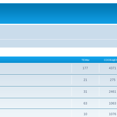
ТЕМЫ
СООБЩЕ
177
4371
21
275
31
2461
63
1063
10
1076