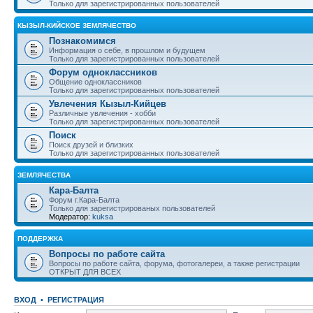
Только для зарегистрированных пользователей
КЫЗЫЛ-КИЙСКОЕ ЗЕМЛЯЧЕСТВО
Познакомимся
Информация о себе, в прошлом и будущем
Только для зарегистрированных пользователей
Форум одноклассников
Общение одноклассников
Только для зарегистрированных пользователей
Увлечения Кызыл-Кийцев
Различные увлечения - хобби
Только для зарегистрированных пользователей
Поиск
Поиск друзей и близких
Только для зарегистрированных пользователей
ЗЕМЛЯЧЕСТВА
Кара-Балта
Форум г.Кара-Балта
Только для зарегистрированых пользователей
Модератор:
kuksa
ПОДДЕРЖКА
Вопросы по работе сайта
Вопросы по работе сайта, форума, фотогалереи, а также регистрации
ОТКРЫТ ДЛЯ ВСЕХ
ВХОД
•
РЕГИСТРАЦИЯ