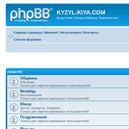
KYZYL-KIYA.COM
Кызыл-Кия | Кызыл-Кийское Землячество
Главная страница
|
Миничат
|
Фотогалерея
|
Контакты
Список форумов
ОБЩЕНИЕ
Общение
Обо всем
Только для зарегистрированных пользователей
Nostalgy
Воспоминания
Только для зарегистрированых пользователей
Юмор
Шутки, анекдоты, Уморина....
Только для зарегистрированых пользователей
Поздравления
Только для зарегистрированых пользователей
Музыка