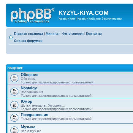
KYZYL-KIYA.COM
Кызыл-Кия | Кызыл-Кийское Землячество
Главная страница
|
Миничат
|
Фотогалерея
|
Контакты
Список форумов
ОБЩЕНИЕ
Общение
Обо всем
Только для зарегистрированных пользователей
Nostalgy
Воспоминания
Только для зарегистрированых пользователей
Юмор
Шутки, анекдоты, Уморина....
Только для зарегистрированых пользователей
Поздравления
Только для зарегистрированых пользователей
Музыка
Всё о музыке.