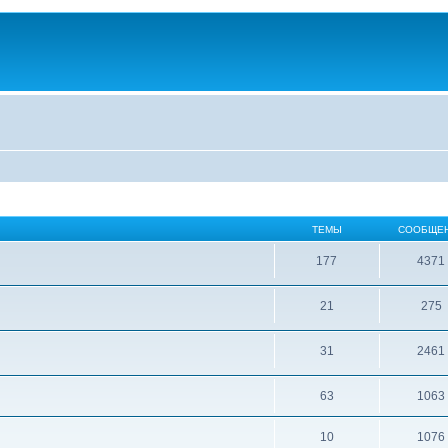
ТЕМЫ
СООБЩЕ
177
4371
21
275
31
2461
63
1063
10
1076