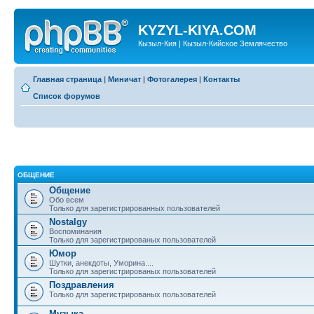
KYZYL-KIYA.COM
Кызыл-Кия | Кызыл-Кийское Землячество
Главная страница
|
Миничат
|
Фотогалерея
|
Контакты
Список форумов
ОБЩЕНИЕ
Общение
Обо всем
Только для зарегистрированных пользователей
Nostalgy
Воспоминания
Только для зарегистрированых пользователей
Юмор
Шутки, анекдоты, Уморина....
Только для зарегистрированых пользователей
Поздравления
Только для зарегистрированых пользователей
Музыка