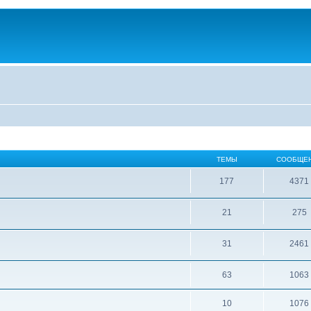
ТЕМЫ
СООБЩЕ
177
4371
21
275
31
2461
63
1063
10
1076