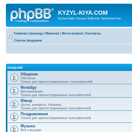
KYZYL-KIYA.COM
Кызыл-Кия | Кызыл-Кийское Землячество
Главная страница
|
Миничат
|
Фотогалерея
|
Контакты
Список форумов
ОБЩЕНИЕ
Общение
Обо всем
Только для зарегистрированных пользователей
Nostalgy
Воспоминания
Только для зарегистрированых пользователей
Юмор
Шутки, анекдоты, Уморина....
Только для зарегистрированых пользователей
Поздравления
Только для зарегистрированых пользователей
Музыка
Всё о музыке.