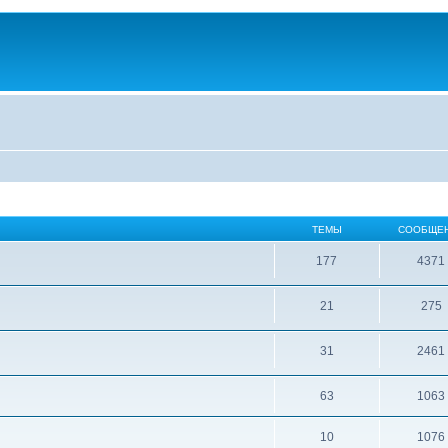
ТЕМЫ
СООБЩЕ
177
4371
21
275
31
2461
63
1063
10
1076