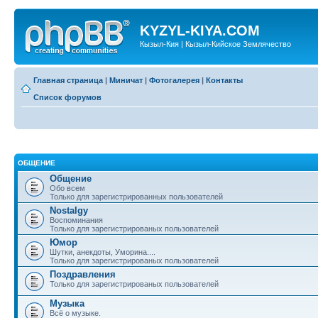
KYZYL-KIYA.COM
Кызыл-Кия | Кызыл-Кийское Землячество
Главная страница
|
Миничат
|
Фотогалерея
|
Контакты
Список форумов
ОБЩЕНИЕ
Общение
Обо всем
Только для зарегистрированных пользователей
Nostalgy
Воспоминания
Только для зарегистрированых пользователей
Юмор
Шутки, анекдоты, Уморина....
Только для зарегистрированых пользователей
Поздравления
Только для зарегистрированых пользователей
Музыка
Всё о музыке.