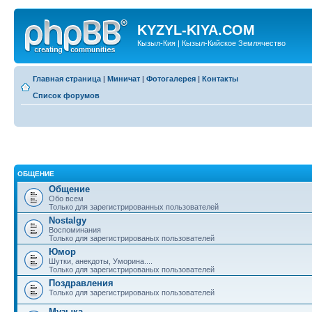
KYZYL-KIYA.COM
Кызыл-Кия | Кызыл-Кийское Землячество
Главная страница
|
Миничат
|
Фотогалерея
|
Контакты
Список форумов
ОБЩЕНИЕ
Общение
Обо всем
Только для зарегистрированных пользователей
Nostalgy
Воспоминания
Только для зарегистрированых пользователей
Юмор
Шутки, анекдоты, Уморина....
Только для зарегистрированых пользователей
Поздравления
Только для зарегистрированых пользователей
Музыка