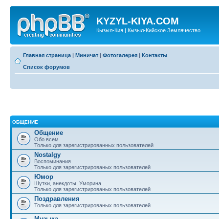
KYZYL-KIYA.COM
Кызыл-Кия | Кызыл-Кийское Землячество
Главная страница
|
Миничат
|
Фотогалерея
|
Контакты
Список форумов
ОБЩЕНИЕ
Общение
Обо всем
Только для зарегистрированных пользователей
Nostalgy
Воспоминания
Только для зарегистрированых пользователей
Юмор
Шутки, анекдоты, Уморина....
Только для зарегистрированых пользователей
Поздравления
Только для зарегистрированых пользователей
Музыка