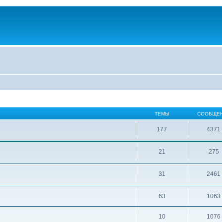
ТЕМЫ
СООБЩЕ
177
4371
21
275
31
2461
63
1063
10
1076