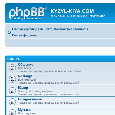
KYZYL-KIYA.COM
Кызыл-Кия | Кызыл-Кийское Землячество
Главная страница
|
Миничат
|
Фотогалерея
|
Контакты
Список форумов
ОБЩЕНИЕ
Общение
Обо всем
Только для зарегистрированных пользователей
Nostalgy
Воспоминания
Только для зарегистрированых пользователей
Юмор
Шутки, анекдоты, Уморина....
Только для зарегистрированых пользователей
Поздравления
Только для зарегистрированых пользователей
Музыка
Всё о музыке.