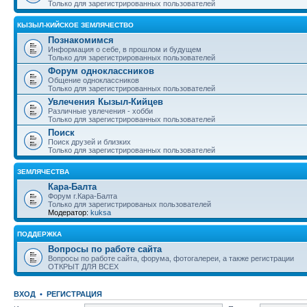
Только для зарегистрированных пользователей
КЫЗЫЛ-КИЙСКОЕ ЗЕМЛЯЧЕСТВО
Познакомимся
Информация о себе, в прошлом и будущем
Только для зарегистрированных пользователей
Форум одноклассников
Общение одноклассников
Только для зарегистрированных пользователей
Увлечения Кызыл-Кийцев
Различные увлечения - хобби
Только для зарегистрированных пользователей
Поиск
Поиск друзей и близких
Только для зарегистрированных пользователей
ЗЕМЛЯЧЕСТВА
Кара-Балта
Форум г.Кара-Балта
Только для зарегистрированых пользователей
Модератор:
kuksa
ПОДДЕРЖКА
Вопросы по работе сайта
Вопросы по работе сайта, форума, фотогалереи, а также регистрации
ОТКРЫТ ДЛЯ ВСЕХ
ВХОД
•
РЕГИСТРАЦИЯ