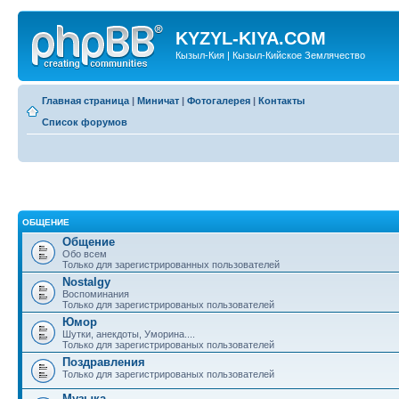
KYZYL-KIYA.COM
Кызыл-Кия | Кызыл-Кийское Землячество
Главная страница
|
Миничат
|
Фотогалерея
|
Контакты
Список форумов
ОБЩЕНИЕ
Общение
Обо всем
Только для зарегистрированных пользователей
Nostalgy
Воспоминания
Только для зарегистрированых пользователей
Юмор
Шутки, анекдоты, Уморина....
Только для зарегистрированых пользователей
Поздравления
Только для зарегистрированых пользователей
Музыка