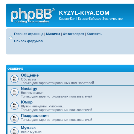
KYZYL-KIYA.COM
Кызыл-Кия | Кызыл-Кийское Землячество
Главная страница
|
Миничат
|
Фотогалерея
|
Контакты
Список форумов
ОБЩЕНИЕ
Общение
Обо всем
Только для зарегистрированных пользователей
Nostalgy
Воспоминания
Только для зарегистрированых пользователей
Юмор
Шутки, анекдоты, Уморина....
Только для зарегистрированых пользователей
Поздравления
Только для зарегистрированых пользователей
Музыка
Всё о музыке.