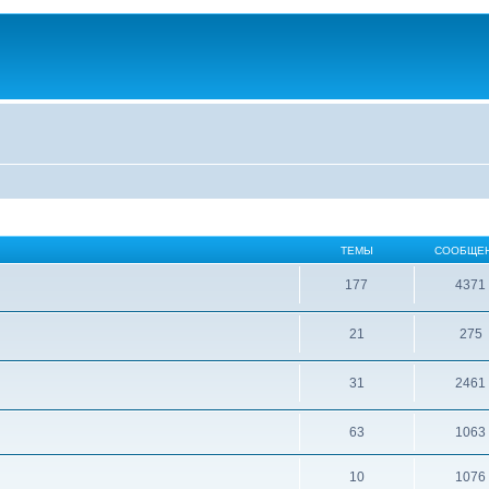
ТЕМЫ
СООБЩЕ
177
4371
21
275
31
2461
63
1063
10
1076