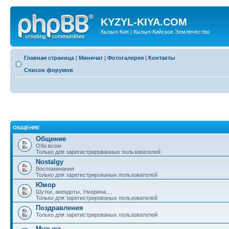
KYZYL-KIYA.COM
Кызыл-Кия | Кызыл-Кийское Землячество
Главная страница
|
Миничат
|
Фотогалерея
|
Контакты
Список форумов
ОБЩЕНИЕ
Общение
Обо всем
Только для зарегистрированных пользователей
Nostalgy
Воспоминания
Только для зарегистрированых пользователей
Юмор
Шутки, анекдоты, Уморина....
Только для зарегистрированых пользователей
Поздравления
Только для зарегистрированых пользователей
Музыка