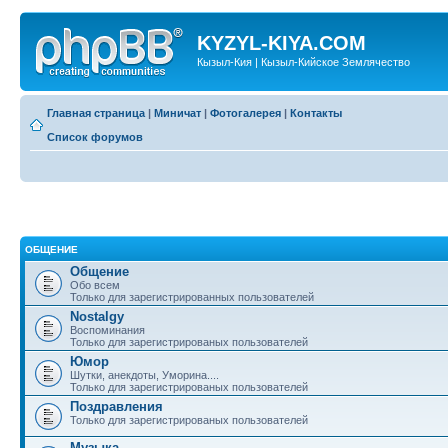
KYZYL-KIYA.COM
Кызыл-Кия | Кызыл-Кийское Землячество
Главная страница
|
Миничат
|
Фотогалерея
|
Контакты
Список форумов
ОБЩЕНИЕ
Общение
Обо всем
Только для зарегистрированных пользователей
Nostalgy
Воспоминания
Только для зарегистрированых пользователей
Юмор
Шутки, анекдоты, Уморина....
Только для зарегистрированых пользователей
Поздравления
Только для зарегистрированых пользователей
Музыка