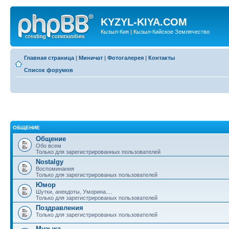
KYZYL-KIYA.COM
Кызыл-Кия | Кызыл-Кийское Землячество
Главная страница
|
Миничат
|
Фотогалерея
|
Контакты
Список форумов
ОБЩЕНИЕ
Общение
Обо всем
Только для зарегистрированных пользователей
Nostalgy
Воспоминания
Только для зарегистрированых пользователей
Юмор
Шутки, анекдоты, Уморина....
Только для зарегистрированых пользователей
Поздравления
Только для зарегистрированых пользователей
Музыка